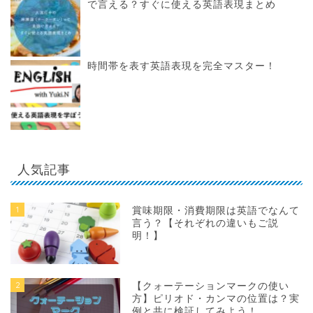
で言える？すぐに使える英語表現まとめ
時間帯を表す英語表現を完全マスター！
人気記事
1
賞味期限・消費期限は英語でなんて
言う？【それぞれの違いもご説
明！】
2
【クォーテーションマークの使い
方】ピリオド・カンマの位置は？実
例と共に検証してみよう！