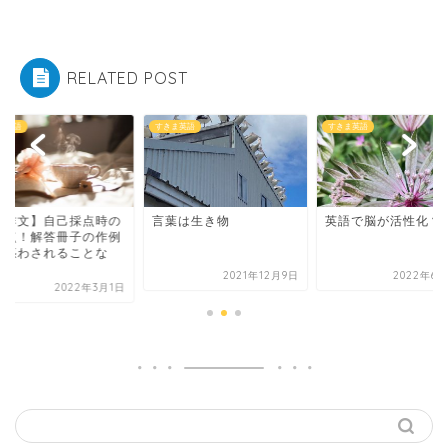
RELATED POST
ま英語
すきま英語
すきま英語
英作文】自己採点時の
言葉は生き物
英語で脳が活性化？
意点！解答冊子の作例
【惑わされることな
.
2021年12月9日
2022年6月
2022年3月1日