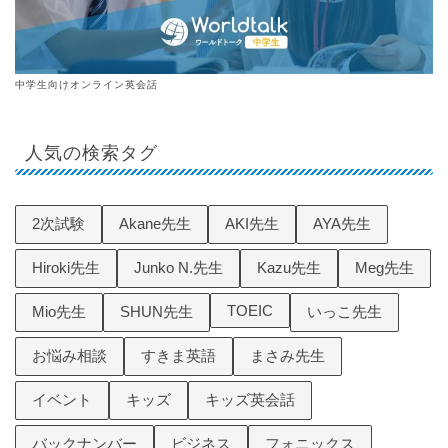
中学生向けオンライン英会話
人気の検索タグ
2次試験
Akane先生
AKI先生
AYA先生
Hiroki先生
Junko N.先生
Kazu先生
Meg先生
TOEIC
Mio先生
SHUN先生
いっこ先生
お悩み相談
すきま英語
まさみ先生
イベント
キッズ
キッズ英会話
バックナンバー
ビジネス
フォニックス