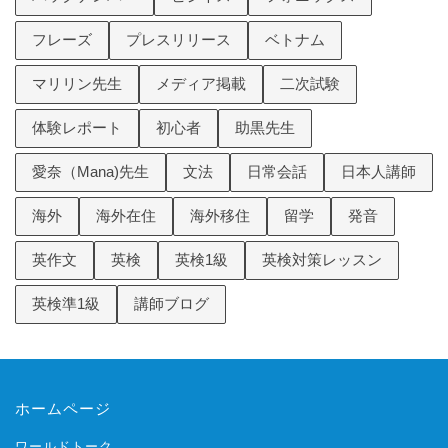
フレーズ
プレスリリース
ベトナム
マリリン先生
メディア掲載
二次試験
体験レポート
初心者
助黒先生
愛奈（Mana)先生
文法
日常会話
日本人講師
海外
海外在住
海外移住
留学
発音
英作文
英検
英検1級
英検対策レッスン
英検準1級
講師ブログ
ホームページ
ワールドトーク