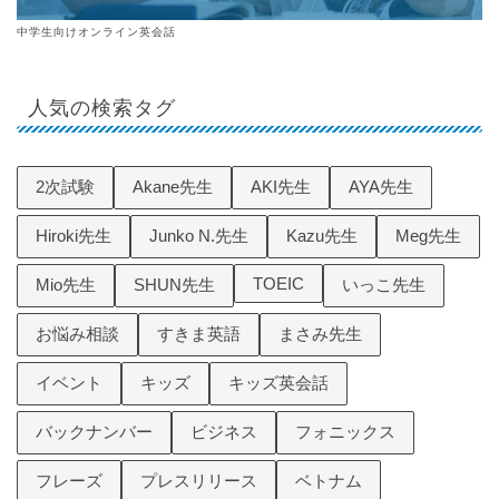
中学生向けオンライン英会話
人気の検索タグ
2次試験
Akane先生
AKI先生
AYA先生
Hiroki先生
Junko N.先生
Kazu先生
Meg先生
TOEIC
Mio先生
SHUN先生
いっこ先生
お悩み相談
すきま英語
まさみ先生
イベント
キッズ
キッズ英会話
バックナンバー
ビジネス
フォニックス
フレーズ
プレスリリース
ベトナム