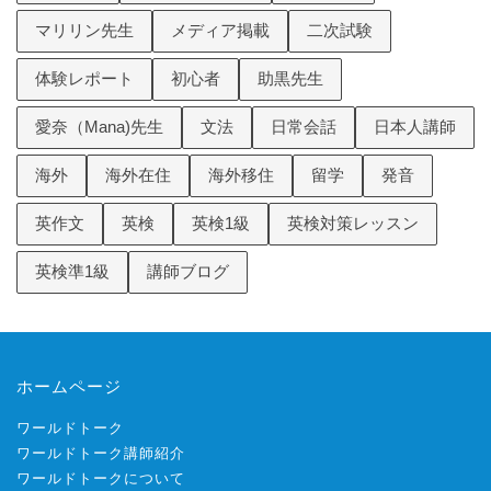
マリリン先生
メディア掲載
二次試験
体験レポート
初心者
助黒先生
愛奈（Mana)先生
文法
日常会話
日本人講師
海外
海外在住
海外移住
留学
発音
英作文
英検
英検1級
英検対策レッスン
英検準1級
講師ブログ
ホームページ
ワールドトーク
ワールドトーク講師紹介
ワールドトークについて