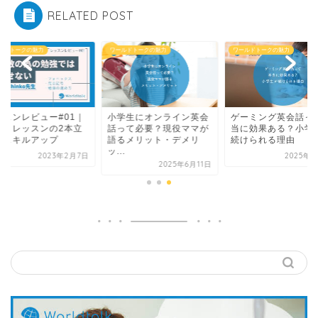
RELATED POST
ルドトークの魅力
ワールドトークの魅力
ワールドトークの魅力
ッスンレビュー#01｜
小学生にオンライン英会
ゲーミング英会話っ
習とレッスンの2本立
話って必要？現役ママが
当に効果ある？小学
でスキルアップ
語るメリット・デメリ
続けられる理由
ッ...
2023年2月7日
2025年9
2025年6月11日