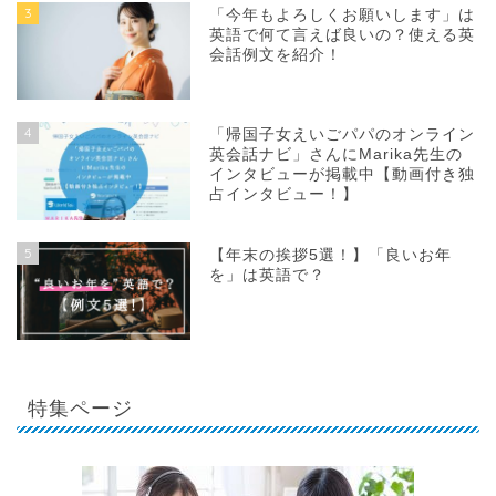
3
「今年もよろしくお願いします」は
英語で何て言えば良いの？使える英
会話例文を紹介！
4
「帰国子女えいごパパのオンライン
英会話ナビ」さんにMarika先生の
インタビューが掲載中【動画付き独
占インタビュー！】
5
【年末の挨拶5選！】「良いお年
を」は英語で？
特集ページ