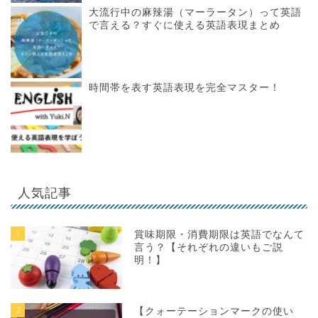
大流行中の麻辣湯（マーラータン）って英語
で言える？すぐに使える英語表現まとめ
時間帯を表す英語表現を完全マスター！
人気記事
1
賞味期限・消費期限は英語でなんて
言う？【それぞれの違いもご説
明！】
2
【クォーテーションマークの使い