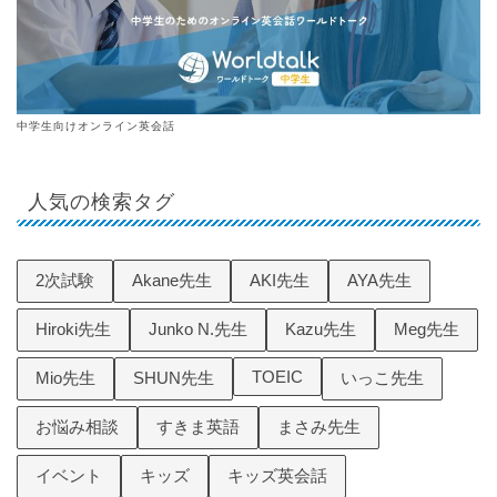
中学生向けオンライン英会話
人気の検索タグ
2次試験
Akane先生
AKI先生
AYA先生
Hiroki先生
Junko N.先生
Kazu先生
Meg先生
TOEIC
Mio先生
SHUN先生
いっこ先生
お悩み相談
すきま英語
まさみ先生
イベント
キッズ
キッズ英会話