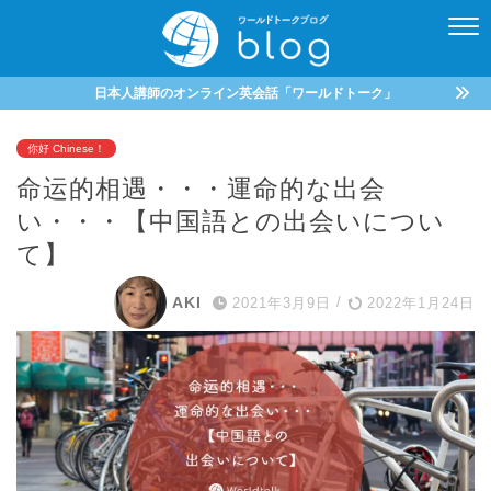
日本人講師のオンライン英会話「ワールドトーク」
你好 Chinese！
命运的相遇・・・運命的な出会
い・・・【中国語との出会いについ
て】
AKI
2021年3月9日
/
2022年1月24日