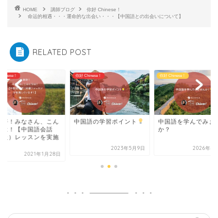
HOME
講師ブログ
你好 Chinese！
命运的相遇・・・運命的な出会い・・・【中国語との出会いについて】
RELATED POST
Chinese！
你好 Chinese！
你好 Chinese！
家好！みなさん、こん
中国語の学習ポイント
中国語を学んでみま
ちは！【中国語会話
か？
初級）レッスンを実施
.
2023年5月9日
2026年4
2021年1月28日