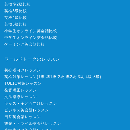
英検準2級比較
英検3級比較
英検4級比較
英検5級比較
小学生オンライン英会話比較
中学生オンライン英会話比較
ゲーミング英会話比較
ワールドトークのレッスン
初心者向けレッスン
英検対策レッスン
(
1級
準1級
2級
準2級
3級
4級
5級
)
TOEIC対策レッスン
発音矯正レッスン
文法指導レッスン
キッズ・子ども向けレッスン
ビジネス英会話レッスン
日常英会話レッスン
観光・トラベル英会話レッスン