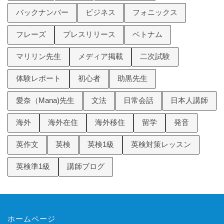
バックナンバー
ビジネス
フォニックス
フレーズ
プレスリリース
ベトナム
マリリン先生
メディア掲載
二次試験
体験レポート
初心者
助黒先生
愛奈（Mana)先生
文法
日常会話
日本人講師
海外
海外在住
海外移住
留学
発音
英作文
英検
英検1級
英検対策レッスン
英検準1級
講師ブログ
ホームページ