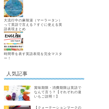
大流行中の麻辣湯（マーラータン）
って英語で言える？すぐに使える英
語表現まとめ
時間帯を表す英語表現を完全マスタ
ー！
人気記事
賞味期限・消費期限は英語で
1
なんて言う？【それぞれの違
いもご説明！】
【クォーテーションマークの
2