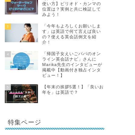
使い方】ピリオド・カンマの
位置は？実例と共に検証して
みよう！
「今年もよろしくお願いしま
3
す」は英語で何て言えば良い
の？使える英会話例文を紹
介！
「帰国子女えいごパパのオン
4
ライン英会話ナビ」さんに
Marika先生のインタビューが
掲載中【動画付き独占インタ
ビュー！】
【年末の挨拶5選！】「良いお
5
年を」は英語で？
特集ページ