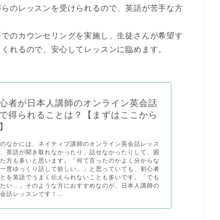
がらのレッスンを受けられるので、
英語が苦手な方
。
語での
カウンセリング
を実施し、生徒さんが希望す
てくれるので、安心してレッスンに臨めます。
心者が日本人講師のオンライン英会話
で得られることは？【まずはここから
】
者のなかには、ネイティブ講師のオンライン英会話レッス
際、英語が聞き取れなかったり、話せなかったりして、困
した方も多いと思います。「何て言ったのかよく分からな
う一度ゆっくり話して欲しい…」と思っていても、初心者
ことを英語でうまく伝えられないことも多いです。「でも
びたい…」そのような方におすすめなのが、日本人講師の
会話レッスンです！...