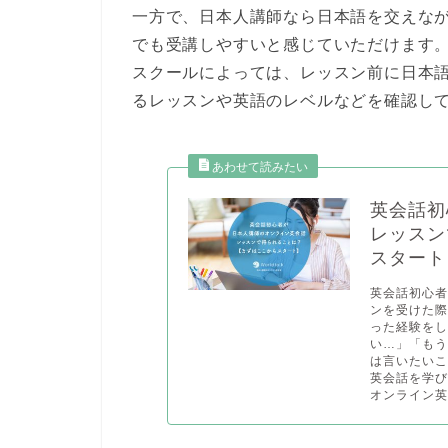
一方で、日本人講師なら日本語を交えな
でも受講しやすい
と感じていただけます
スクールによっては、レッスン前に日本
るレッスンや英語のレベルなどを確認し
英会話初
レッスン
スタート
英会話初心
ンを受けた
った経験を
い…」「も
は言いたい
英会話を学
オンライン英