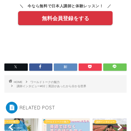
＼ 今なら無料で日本人講師と体験レッスン！ ／
無料会員登録をする
HOME
ワールドトークの魅力
講師インタビュー#02｜英語があったから分かる世界
RELATED POST
ルドトークの魅力
ワールドトークの魅力
講師インタビュー