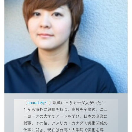
【
naouda先生
】親戚に日系カナダ人がいたこ
とから海外に興味を持つ。高校を卒業後、ニュ
ーヨークの大学でアートを学び、日本の企業に
就職。その後、アメリカ・カナダで美術関係の
仕事に就き、現在は台湾の大学院で美術を専