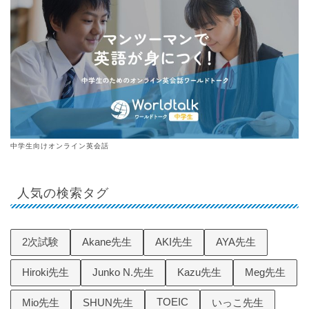
中学生向けオンライン英会話
人気の検索タグ
2次試験
Akane先生
AKI先生
AYA先生
Hiroki先生
Junko N.先生
Kazu先生
Meg先生
TOEIC
Mio先生
SHUN先生
いっこ先生