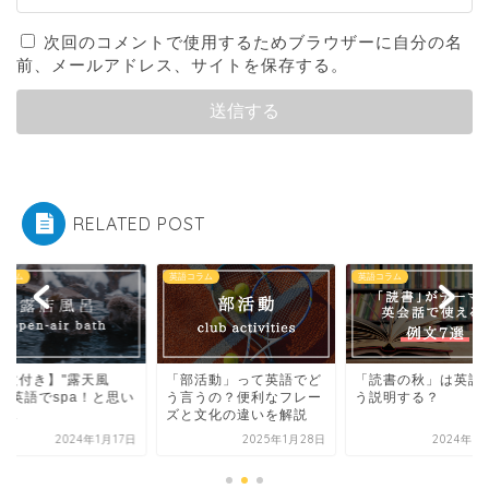
次回のコメントで使用するためブラウザーに自分の名
前、メールアドレス、サイトを保存する。
RELATED POST
コラム
英語コラム
英語コラム
部活動」って英語でど
「読書の秋」は英語でど
【例文付き】"露天風
言うの？便利なフレー
う説明する？
呂"は英語でspa！と
と文化の違いを解説
きや...
2025年1月28日
2024年9月19日
2024年1