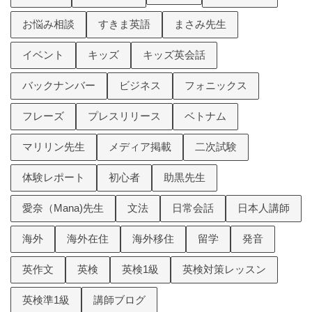
お悩み相談
すきま英語
まさみ先生
イベント
キッズ
キッズ英会話
バックナンバー
ビジネス
フォニックス
フレーズ
プレスリリース
ベトナム
マリリン先生
メディア掲載
二次試験
体験レポート
初心者
助黒先生
愛奈（Mana)先生
文法
日常会話
日本人講師
海外
海外在住
海外移住
留学
発音
英作文
英検
英検1級
英検対策レッスン
英検準1級
講師ブログ