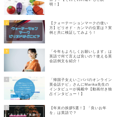
明！】
2
【クォーテーションマークの使い
方】ピリオド・カンマの位置は？実
例と共に検証してみよう！
3
「今年もよろしくお願いします」は
英語で何て言えば良いの？使える英
会話例文を紹介！
4
「帰国子女えいごパパのオンライン
英会話ナビ」さんにMarika先生の
インタビューが掲載中【動画付き独
占インタビュー！】
5
【年末の挨拶5選！】「良いお年
を」は英語で？