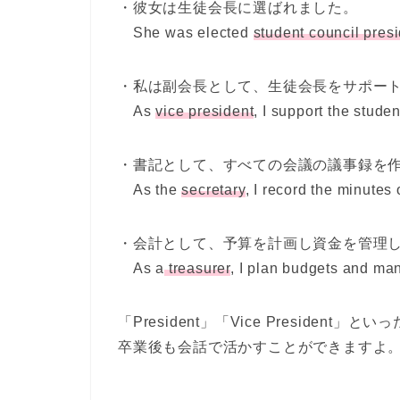
・彼女は生徒会長に選ばれました。
She was elected
student council pres
・私は副会長として、生徒会長をサポー
As
vice president
, I support the stude
・書記として、すべての会議の議事録を
As the
secretary
, I record the minutes 
・会計として、予算を計画し資金を管理
As a
treasurer
, I plan budgets and ma
「
President
」「
Vice President
」といっ
卒業後も会話で活かすことができますよ