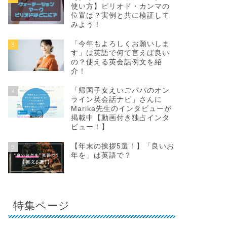
使い方】ピリオド・カンマの
位置は？実例と共に検証して
みよう！
「今年もよろしくお願いしま
3
す」は英語で何て言えば良い
の？使える英会話例文を紹
介！
「帰国子女えいごパパのオン
4
ライン英会話ナビ」さんに
Marika先生のインタビューが
掲載中【動画付き独占インタ
ビュー！】
【年末の挨拶5選！】「良いお
5
年を」は英語で？
特集ページ