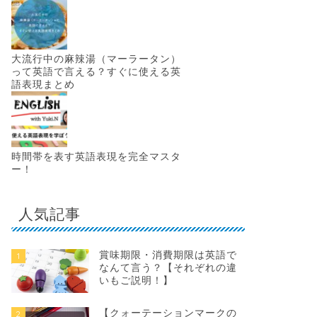
大流行中の麻辣湯（マーラータン）
って英語で言える？すぐに使える英
語表現まとめ
時間帯を表す英語表現を完全マスタ
ー！
人気記事
賞味期限・消費期限は英語で
1
なんて言う？【それぞれの違
いもご説明！】
【クォーテーションマークの
2