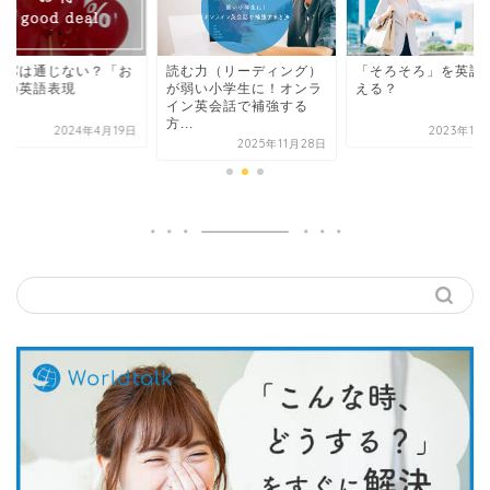
む力（リーディング）
「そろそろ」を英語で言
コスパは通じない？
弱い小学生に！オンラ
える？
得」の英語表現
ン英会話で補強する
.
2023年11月17日
2024年4
2025年11月28日