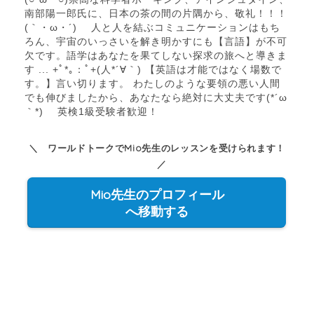
南部陽一郎氏に、日本の茶の間の片隅から、敬礼！！！
(｀・ω・´)ゝ 人と人を結ぶコミュニケーションはもち
ろん、宇宙のいっさいを解き明かすにも【言語】が不可
欠です。語学はあなたを果てしない探求の旅へと導きま
す ... +ﾟ*｡：ﾟ+(人*´∀｀) 【英語は才能ではなく場数で
す。】言い切ります。 わたしのような要領の悪い人間
でも伸びましたから、あなたなら絶対に大丈夫です(*´ω
｀*) 英検1級受験者歓迎！
＼ ワールドトークでMio先生のレッスンを受けられます！
／
Mio先生のプロフィール
へ移動する