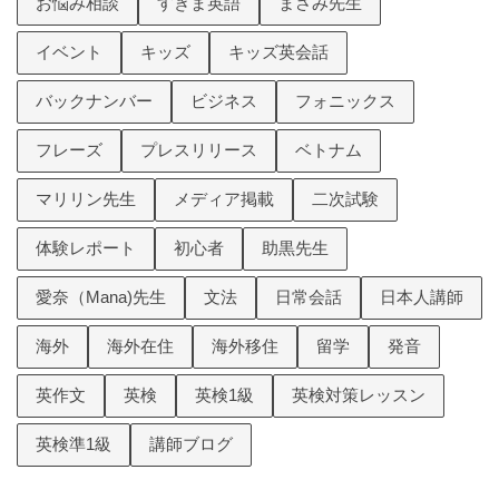
お悩み相談
すきま英語
まさみ先生
イベント
キッズ
キッズ英会話
バックナンバー
ビジネス
フォニックス
フレーズ
プレスリリース
ベトナム
マリリン先生
メディア掲載
二次試験
体験レポート
初心者
助黒先生
愛奈（Mana)先生
文法
日常会話
日本人講師
海外
海外在住
海外移住
留学
発音
英作文
英検
英検1級
英検対策レッスン
英検準1級
講師ブログ