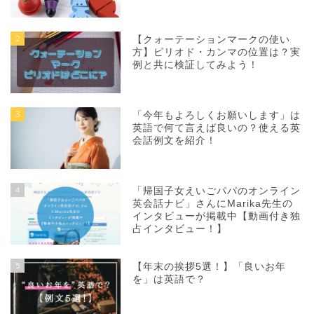
2
【クォーテーションマークの使い
方】ピリオド・カンマの位置は？実
例と共に検証してみよう！
3
「今年もよろしくお願いします」は
英語で何て言えば良いの？使える英
会話例文を紹介！
4
「帰国子女えいごパパのオンライン
英会話ナビ」さんにMarika先生の
インタビューが掲載中【動画付き独
占インタビュー！】
5
【年末の挨拶5選！】「良いお年
を」は英語で？