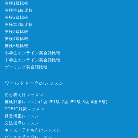
英検1級比較
英検準1級比較
英検2級比較
英検準2級比較
英検3級比較
英検4級比較
英検5級比較
小学生オンライン英会話比較
中学生オンライン英会話比較
ゲーミング英会話比較
ワールドトークのレッスン
初心者向けレッスン
英検対策レッスン
(
1級
準1級
2級
準2級
3級
4級
5級
)
TOEIC対策レッスン
発音矯正レッスン
文法指導レッスン
キッズ・子ども向けレッスン
ビジネス英会話レッスン