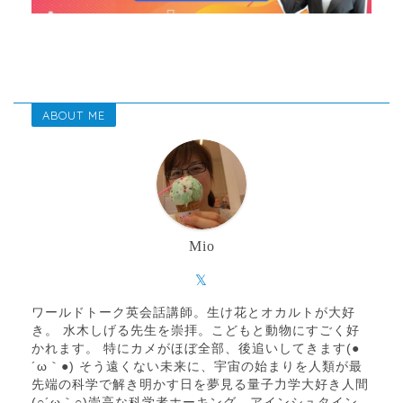
ABOUT ME
Mio
ワールドトーク英会話講師。生け花とオカルトが大好
き。 水木しげる先生を崇拝。こどもと動物にすごく好
かれます。 特にカメがほぼ全部、後追いしてきます(●
´ω｀●) そう遠くない未来に、宇宙の始まりを人類が最
先端の科学で解き明かす日を夢見る量子力学大好き人間
(○´ω｀○)崇高な科学者ホーキング、アインシュタイン、