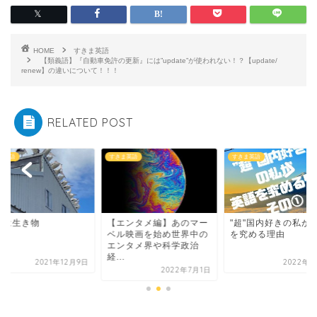
HOME
すきま英語
【類義語】『自動車免許の更新』には”update”が使われない！？【update/
renew】の違いについて！！！
RELATED POST
ま英語
すきま英語
すきま英語
葉は生き物
【エンタメ編】あのマー
"超"国内好きの私が
ベル映画を始め世界中の
を究める理由
エンタメ界や科学政治
経...
2021年12月9日
2022年5
2022年7月1日