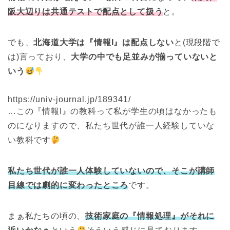
阪大辺りは共通テスト
で配点として扱う
と。
でも、
北海道大学は『情報I』は配点しない
と(現段階で
は)言っており、
大学の中でも足並みが揃っていないと
いう
https://univ-journal.jp/189341/
…この『情報I』の教科って私が学生の頃はなかったも
のになりますので、私たち世代が誰一人経験していな
い教科です
私たち世代が誰一人体験していないので、そこが講師
目線では劇的に変わったところ
です。
まぁ私たちの頃の、
技術家庭の
『
情報処理』がそれに