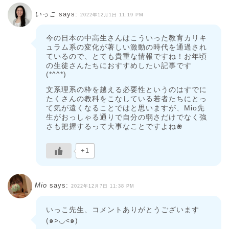
いっこ
says:
2022年12月1日 11:19 PM
今の日本の中高生さんはこういった教育カリキ
ュラム系の変化が著しい激動の時代を通過され
ているので、とても貴重な情報ですね！お年頃
の生徒さんたちにおすすめしたい記事です
(*^^*)
文系理系の枠を越える必要性というのはすでに
たくさんの教科をこなしている若者たちにとっ
て気が遠くなることではと思いますが、Mio先
生がおっしゃる通りで自分の弱さだけでなく強
さも把握するって大事なことですよね❀
+1
Mio
says:
2022年12月7日 11:38 PM
いっこ先生、コメントありがとうございます
(๑>◡<๑)