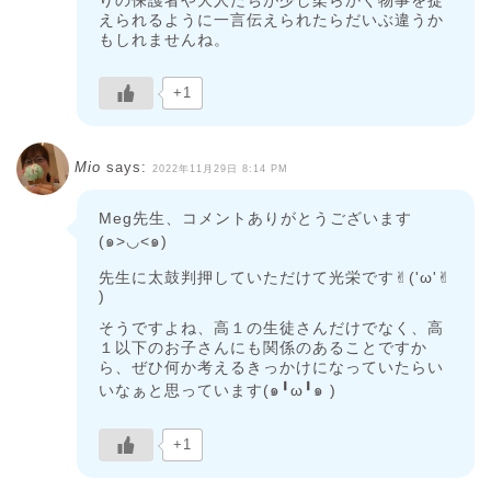
りの保護者や大人たちが少し柔らかく物事を捉
えられるように一言伝えられたらだいぶ違うか
もしれませんね。
+1
Mio
says:
2022年11月29日 8:14 PM
Meg先生、コメントありがとうございます
(๑>◡<๑)
先生に太鼓判押していただけて光栄です✌︎('ω'✌︎
)
そうですよね、高１の生徒さんだけでなく、高
１以下のお子さんにも関係のあることですか
ら、ぜひ何か考えるきっかけになっていたらい
いなぁと思っています(๑╹ω╹๑ )
+1