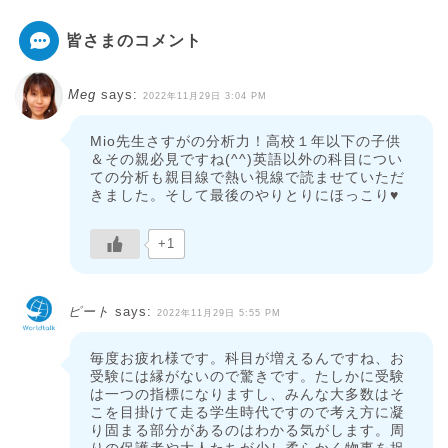
皆さまのコメント
Meg
says:
2022年11月29日 3:04 PM
Mio先生さすがの分析力！高校１年以下の子供
＆その親必見ですね(^^)英語以外の科目につい
ての分析も親目線で熱い視線で読ませていただ
きました。そして最後のやりとりにほっこり♥
+1
ピート
says:
2022年11月29日 5:55 PM
毎度お疲れ様です。科目が増えるんですね、お
受験には縁がないので驚きです。たしかに受験
は一つの指標になりますし、みんな大多数はそ
こを目掛けて走る学生時代ですので考え方に凝
り固まる部分があるのはわかる気がします。周