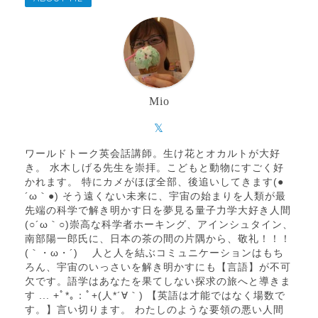
Mio
ワールドトーク英会話講師。生け花とオカルトが大好
き。 水木しげる先生を崇拝。こどもと動物にすごく好
かれます。 特にカメがほぼ全部、後追いしてきます(●
´ω｀●) そう遠くない未来に、宇宙の始まりを人類が最
先端の科学で解き明かす日を夢見る量子力学大好き人間
(○´ω｀○)崇高な科学者ホーキング、アインシュタイン、
南部陽一郎氏に、日本の茶の間の片隅から、敬礼！！！
(｀・ω・´)ゝ 人と人を結ぶコミュニケーションはもち
ろん、宇宙のいっさいを解き明かすにも【言語】が不可
欠です。語学はあなたを果てしない探求の旅へと導きま
す ... +ﾟ*｡：ﾟ+(人*´∀｀) 【英語は才能ではなく場数で
す。】言い切ります。 わたしのような要領の悪い人間