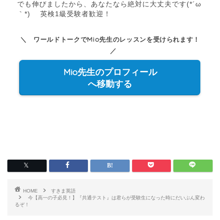
でも伸びましたから、あなたなら絶対に大丈夫です(*´ω
｀*) 英検1級受験者歓迎！
＼ ワールドトークでMio先生のレッスンを受けられます！
／
Mio先生のプロフィール
へ移動する
HOME
すきま英語
今【高一の子必見！】『共通テスト』は君らが受験生になった時にだいぶん変わ
るぞ！