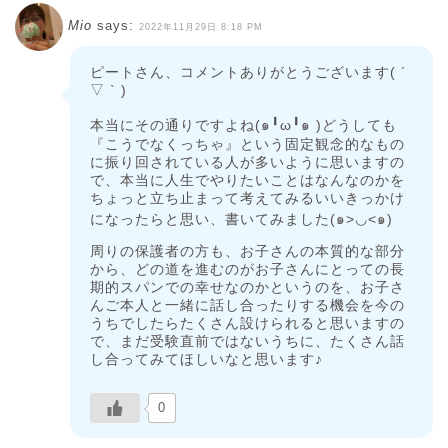
Mio
says:
2022年11月29日 8:18 PM
ピートさん、コメントありがとうございます( ´
▽ ` )
本当にその通りですよね(๑╹ω╹๑ )どうしても
『こうでなくっちゃ』という固定観念的なもの
に振り回されている人が多いように思いますの
で、本当に人生でやりたいことはなんなのかを
ちょっと立ち止まって考えてみるいいきっかけ
になったらと思い、書いてみました(๑>◡<๑)
周りの保護者の方も、お子さんの本質的な部分
から、どの道を進むのがお子さんにとっての長
期的スパンでの幸せなのかというのを、お子さ
んご本人と一緒に話し合ったりする機会を今の
うちでしたらたくさん設けられると思いますの
で、まだ受験直前ではないうちに、たくさん話
し合ってみてほしいなと思います♪
0