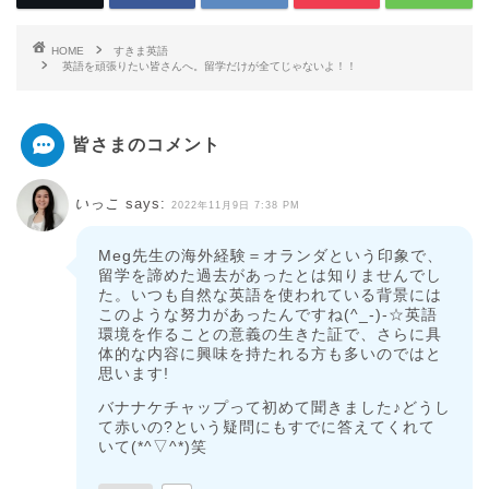
HOME
すきま英語
英語を頑張りたい皆さんへ。留学だけが全てじゃないよ！！
皆さまのコメント
いっこ
says:
2022年11月9日 7:38 PM
Meg先生の海外経験＝オランダという印象で、
留学を諦めた過去があったとは知りませんでし
た。いつも自然な英語を使われている背景には
このような努力があったんですね(^_-)-☆英語
環境を作ることの意義の生きた証で、さらに具
体的な内容に興味を持たれる方も多いのではと
思います!
バナナケチャップって初めて聞きました♪どうし
て赤いの?という疑問にもすでに答えてくれて
いて(*^▽^*)笑