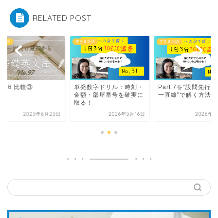
RELATED POST
ま英語
すきま英語
すきま英語
発数字ドリル：時刻・
Part 7を”設問先行→根拠
Part 16 比較③
額・部屋番号を確実に
一直線”で解く方法
る！
2026年5月16日
2026年6月3日
2025年6月