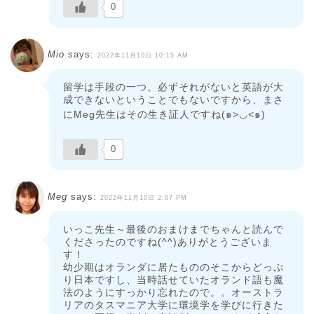
0
Mio
says:
2022年11月10日 10:15 AM
留学は手段の一つ。必ずそれがないと英語が大
成できないということでもないですから、まさ
にMeg先生はその生き証人ですね(๑>◡<๑)
0
Meg
says:
2022年11月10日 2:07 PM
いっこ先生～最後のおまけまでちゃんと読んで
くださったのですね(^^)ありがとうございま
す！
幼少期はオランダに居たもののそこからどっぷ
り日本ですし、当時話せていたオランド語も魔
法のようにすっかり忘れたので。。オーストラ
リアのタスマニア大学に環境学を学びに行きた