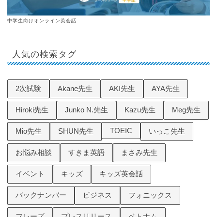
中学生向けオンライン英会話
人気の検索タグ
2次試験
Akane先生
AKI先生
AYA先生
Hiroki先生
Junko N.先生
Kazu先生
Meg先生
TOEIC
Mio先生
SHUN先生
いっこ先生
お悩み相談
すきま英語
まさみ先生
イベント
キッズ
キッズ英会話
バックナンバー
ビジネス
フォニックス
フレーズ
プレスリリース
ベトナム