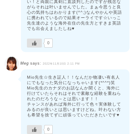
い！と両親に真剣に直談判したのですが残念な
がらそれは叶いませんでした。まぁ今思うと良
心の気持ちはわかります(^^;)なんやかんや英語
に携われているので結果オーライです☆いっこ
先生達のような海外在住の先生方とすきま英語
でも出会えましたしね♥
0
Meg
says:
2022年11月10日 2:11 PM
Mio先生☆生き証人！！なんだか物凄い有名人
にでもなった気分になっちゃいます(*^^*)笑
Mio先生のカナダのお話なんか聞くと、海外に
行けていたらそれはそれで素敵な経験を重ねら
れたのだろうな～とは思います！！
チャンスがあれば海外に行って色々実体験して
みるのが良いとは思いますけどね。叶わない方
も希望を捨てずに頑張っていただきたいです♥
0