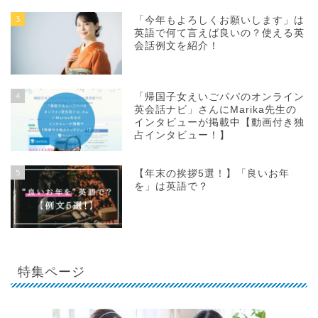
3
「今年もよろしくお願いします」は
英語で何て言えば良いの？使える英
会話例文を紹介！
4
「帰国子女えいごパパのオンライン
英会話ナビ」さんにMarika先生の
インタビューが掲載中【動画付き独
占インタビュー！】
5
【年末の挨拶5選！】「良いお年
を」は英語で？
特集ページ