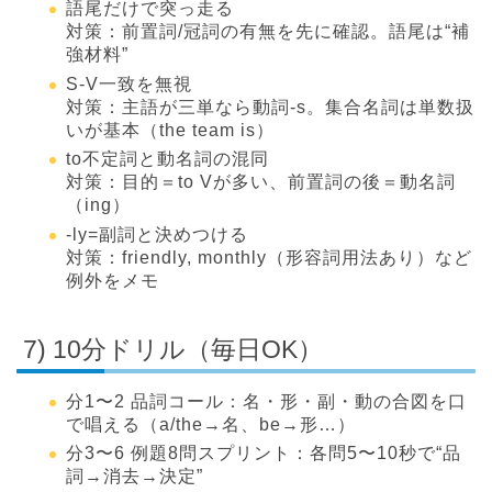
語尾だけで突っ走る
対策：前置詞/冠詞の有無を先に確認。語尾は“補
強材料”
S-V一致を無視
対策：主語が三単なら動詞-s。集合名詞は単数扱
いが基本（the team is）
to不定詞と動名詞の混同
対策：目的＝to Vが多い、前置詞の後＝動名詞
（ing）
-ly=副詞と決めつける
対策：friendly, monthly（形容詞用法あり）など
例外をメモ
7) 10分ドリル（毎日OK）
分1〜2 品詞コール：名・形・副・動の合図を口
で唱える（a/the→名、be→形…）
分3〜6 例題8問スプリント：各問5〜10秒で“品
詞→消去→決定”