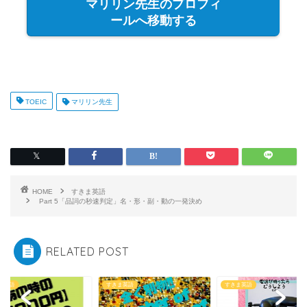
マリリン先生のプロフィ
ールへ移動する
TOEIC
マリリン先生
HOME
すきま英語
Part 5「品詞の秒速判定」名・形・副・動の一発決め
RELATED POST
ま英語
すきま英語
すきま英語