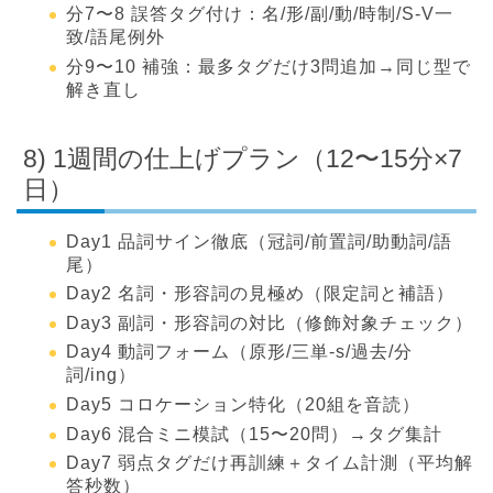
分7〜8 誤答タグ付け：名/形/副/動/時制/S-V一
致/語尾例外
分9〜10 補強：最多タグだけ3問追加→同じ型で
解き直し
8) 1週間の仕上げプラン（12〜15分×7
日）
Day1 品詞サイン徹底（冠詞/前置詞/助動詞/語
尾）
Day2 名詞・形容詞の見極め（限定詞と補語）
Day3 副詞・形容詞の対比（修飾対象チェック）
Day4 動詞フォーム（原形/三単-s/過去/分
詞/ing）
Day5 コロケーション特化（20組を音読）
Day6 混合ミニ模試（15〜20問）→タグ集計
Day7 弱点タグだけ再訓練＋タイム計測（平均解
答秒数）