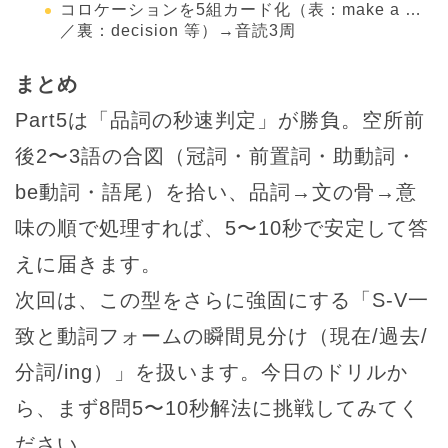
コロケーションを5組カード化（表：make a …
／裏：decision 等）→音読3周
まとめ
Part5は「品詞の秒速判定」が勝負。空所前
後2〜3語の合図（冠詞・前置詞・助動詞・
be動詞・語尾）を拾い、品詞→文の骨→意
味の順で処理すれば、5〜10秒で安定して答
えに届きます。
次回は、この型をさらに強固にする「S-V一
致と動詞フォームの瞬間見分け（現在/過去/
分詞/ing）」を扱います。今日のドリルか
ら、まず8問5〜10秒解法に挑戦してみてく
ださい。