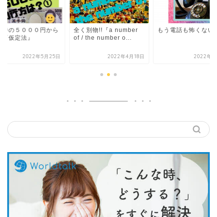
の時の５０００円から
全く別物!!『a number
もう電話も怖くない
ぶ『仮定法』
of / the number o...
2022年5月25日
2022年4月18日
2022年6