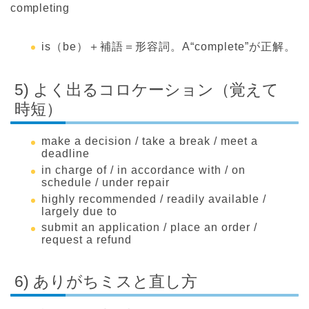
completing
is（be）＋補語＝形容詞。A“complete”が正解。
5) よく出るコロケーション（覚えて
時短）
make a decision / take a break / meet a
deadline
in charge of / in accordance with / on
schedule / under repair
highly recommended / readily available /
largely due to
submit an application / place an order /
request a refund
6) ありがちミスと直し方