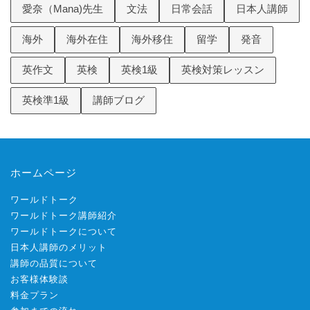
愛奈（Mana)先生
文法
日常会話
日本人講師
海外
海外在住
海外移住
留学
発音
英作文
英検
英検1級
英検対策レッスン
英検準1級
講師ブログ
ホームページ
ワールドトーク
ワールドトーク講師紹介
ワールドトークについて
日本人講師のメリット
講師の品質について
お客様体験談
料金プラン