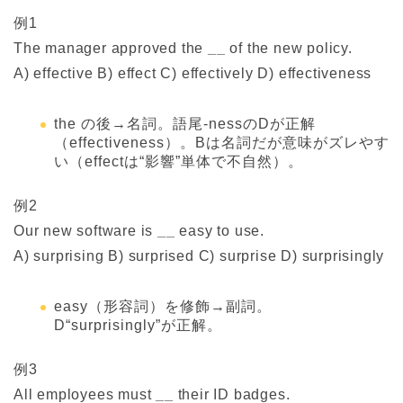
例1
The manager approved the
__
of the new policy.
A) effective B) effect C) effectively D) effectiveness
the の後→名詞。語尾-nessのDが正解
（effectiveness）。Bは名詞だが意味がズレやす
い（effectは“影響”単体で不自然）。
例2
Our new software is
__
easy to use.
A) surprising B) surprised C) surprise D) surprisingly
easy（形容詞）を修飾→副詞。
D“surprisingly”が正解。
例3
All employees must
__
their ID badges.