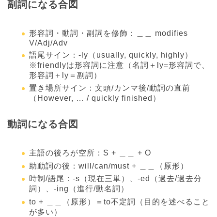
副詞になる合図
形容詞・動詞・副詞を修飾：＿＿ modifies
V/Adj/Adv
語尾サイン：-ly（usually, quickly, highly）
※friendlyは形容詞に注意（名詞＋ly=形容詞で、
形容詞＋ly＝副詞）
置き場所サイン：文頭/カンマ後/動詞の直前
（However, … / quickly finished）
動詞になる合図
主語の後ろが空所：S + ＿＿ + O
助動詞の後：will/can/must + ＿＿（原形）
時制/語尾：-s（現在三単）、-ed（過去/過去分
詞）、-ing（進行/動名詞）
to + ＿＿（原形）＝to不定詞（目的を述べること
が多い）