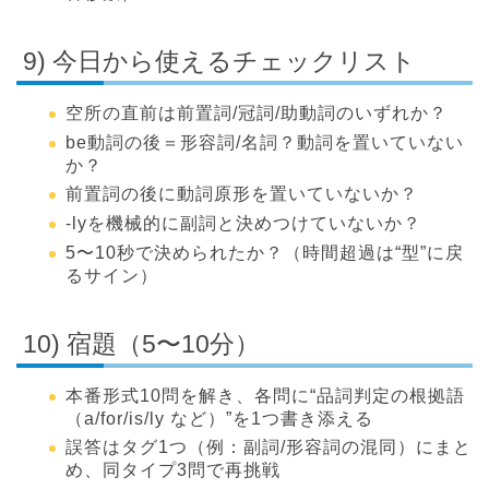
9) 今日から使えるチェックリスト
空所の直前は前置詞/冠詞/助動詞のいずれか？
be動詞の後＝形容詞/名詞？動詞を置いていない
か？
前置詞の後に動詞原形を置いていないか？
-lyを機械的に副詞と決めつけていないか？
5〜10秒で決められたか？（時間超過は“型”に戻
るサイン）
10) 宿題（5〜10分）
本番形式10問を解き、各問に“品詞判定の根拠語
（a/for/is/ly など）”を1つ書き添える
誤答はタグ1つ（例：副詞/形容詞の混同）にまと
め、同タイプ3問で再挑戦