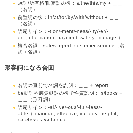
冠詞/所有格/限定語の後：a/the/this/my + ＿＿
（名詞）
前置詞の後：in/at/for/by/with/without + ＿＿
（名詞）
語尾サイン：-tion/-ment/-ness/-ity/-er/-
or（information, payment, safety, manager）
複合名詞：sales report, customer service（名
詞＋名詞）
形容詞になる合図
名詞の直前で名詞を説明：＿＿ + report
be動詞や感覚動詞の後で性質説明：is/looks +
＿＿（形容詞）
語尾サイン：-al/-ive/-ous/-ful/-less/-
able（financial, effective, various, helpful,
careless, available）