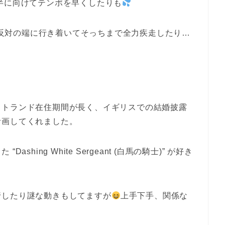
半に向けてテンポを早くしたりも
反対の端に行き着いてそっちまで全力疾走したり…
ットランド在住期間が長く、イギリスでの結婚披露
計画してくれました。
hing White Sergeant (白馬の騎士)” が好き
。
行したり謎な動きもしてますが
上手下手、関係な