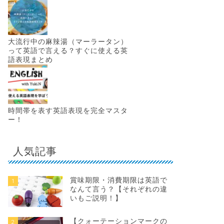
大流行中の麻辣湯（マーラータン）
って英語で言える？すぐに使える英
語表現まとめ
時間帯を表す英語表現を完全マスタ
ー！
人気記事
賞味期限・消費期限は英語で
1
なんて言う？【それぞれの違
いもご説明！】
【クォーテーションマークの
2