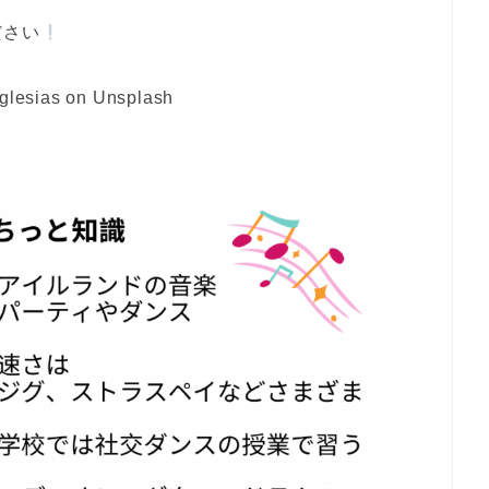
ださい
Iglesias on Unsplash