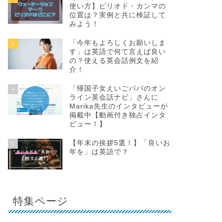
使い方】ピリオド・カンマの
位置は？実例と共に検証して
みよう！
「今年もよろしくお願いしま
3
す」は英語で何て言えば良い
の？使える英会話例文を紹
介！
「帰国子女えいごパパのオン
4
ライン英会話ナビ」さんに
Marika先生のインタビューが
掲載中【動画付き独占インタ
ビュー！】
【年末の挨拶5選！】「良いお
5
年を」は英語で？
特集ページ