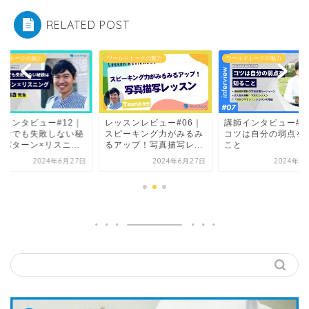
RELATED POST
ルドトークの魅力
ワールドトークの魅力
ワールドトークの魅力
ッスンレビュー#06｜
講師インタビュー#07｜
講師インタビュー#1
ピーキング力がみるみ
コツは自分の弱点を知る
初心者でも失敗しな
アップ！写真描写レ...
こと
訣はパターン×リスニ.
2024年6月27日
2024年1月10日
2024年6月