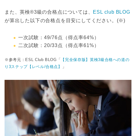
また、英検®3級の合格点については、
ESL club BLOG
が算出した以下の合格点を目安にしてください。(※)
一次試験：49/76点（得点率64%）
二次試験：20/33点（得点率61%）
※参考元：ESL Club BLOG「
【完全保存版】英検3級合格への道の
り3ステップ【レベル/合格点】
」