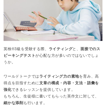
英検®3級を受験する際、
ライティング
と、
面接でのス
ピーキングテスト
が心配な方が多いのではないでしょ
うか。
ワールドトークでは
ライティング力の素地
を育み、高
得点を目指すために
文章の構成・内容・文法・語彙を
強化
できるレッスンを提供しています。
もちろん、生徒様に書いてもらった英作文に対して、
細かな添削
も行います。