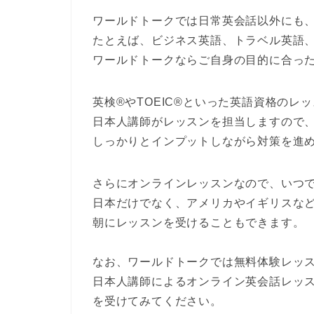
ワールドトークでは日常英会話以外にも
たとえば、
ビジネス英語
、
トラベル英語
ワールドトークなら
ご自身の目的に合っ
英検®
や
TOEIC®
といった英語資格のレッ
日本人講師
がレッスンを担当しますので
しっかりとインプットしながら対策を進
さらに
オンラインレッスン
なので、
いつ
日本だけでなく、アメリカやイギリスな
朝にレッスンを受けることもできます。
なお、ワールドトークでは
無料体験レッ
日本人講師によるオンライン英会話レッ
を受けてみてください。