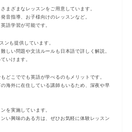
、さまざまなレッスンをご用意しています。
、
発音指導
、
お子様向けのレッスン
など。
た英語学習が可能
です。
スンも提供しています。
、
難しい問題や文法ルールも日本語で詳しく解説
。
めていけます。
でもどこででも英語が学べる
のもメリットです。
どの海外に在住している講師もいるため、深夜や早
スン
を実施しています。
スンい興味のある方は、ぜひお気軽に体験レッスン