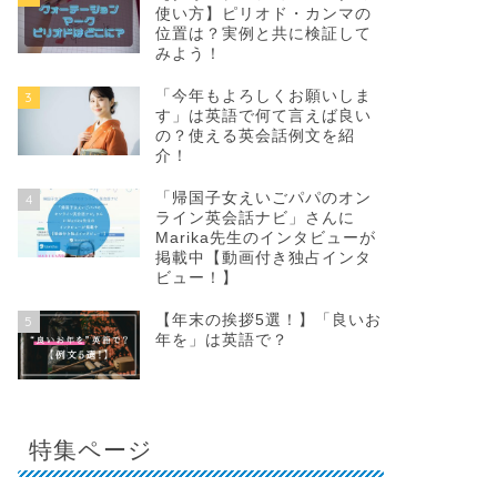
使い方】ピリオド・カンマの
位置は？実例と共に検証して
みよう！
「今年もよろしくお願いしま
3
す」は英語で何て言えば良い
の？使える英会話例文を紹
介！
「帰国子女えいごパパのオン
4
ライン英会話ナビ」さんに
Marika先生のインタビューが
掲載中【動画付き独占インタ
ビュー！】
【年末の挨拶5選！】「良いお
5
年を」は英語で？
特集ページ