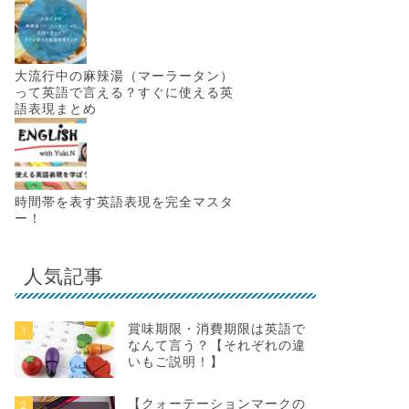
大流行中の麻辣湯（マーラータン）
って英語で言える？すぐに使える英
語表現まとめ
時間帯を表す英語表現を完全マスタ
ー！
人気記事
賞味期限・消費期限は英語で
1
なんて言う？【それぞれの違
いもご説明！】
【クォーテーションマークの
2