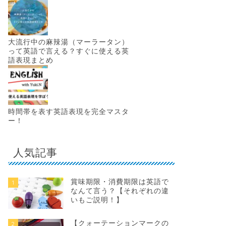
大流行中の麻辣湯（マーラータン）
って英語で言える？すぐに使える英
語表現まとめ
時間帯を表す英語表現を完全マスタ
ー！
人気記事
賞味期限・消費期限は英語で
1
なんて言う？【それぞれの違
いもご説明！】
【クォーテーションマークの
2