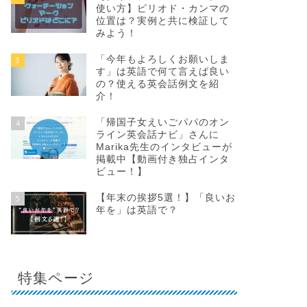
使い方】ピリオド・カンマの
位置は？実例と共に検証して
みよう！
「今年もよろしくお願いしま
3
す」は英語で何て言えば良い
の？使える英会話例文を紹
介！
「帰国子女えいごパパのオン
4
ライン英会話ナビ」さんに
Marika先生のインタビューが
掲載中【動画付き独占インタ
ビュー！】
【年末の挨拶5選！】「良いお
5
年を」は英語で？
特集ページ