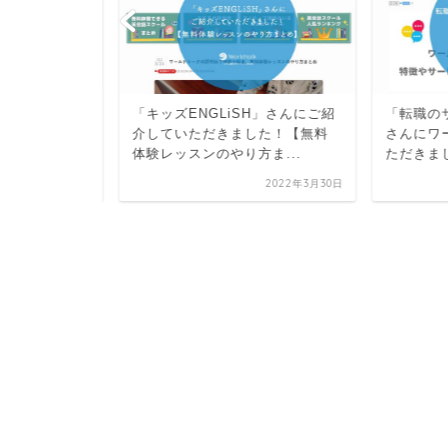
習い事を」
「キッズENGLiSH」さんにご紹
「転職のサ
クを紹介い
介していただきました！【無料
さんにワー
体験レッスンのやり方ま...
ただきまし
2024年9月4日
2022年3月30日