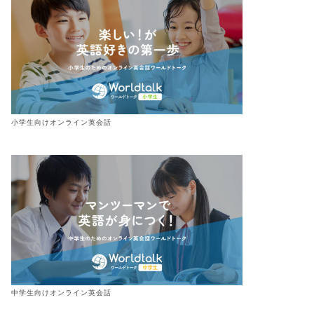
キッズENGLiSH」さんにご紹
「転職のサポートドットコム」
していただきました！【無料
さんにワールドトークを紹介い
験レッスンのやり方ま...
ただきました！
小学生向けオンライン英会話
2022年3月30日
2023年11月24
中学生向けオンライン英会話