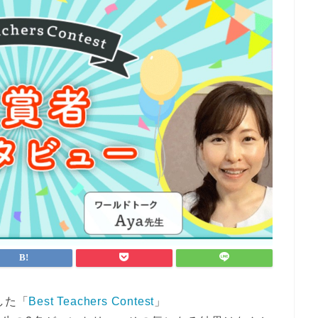
した「
Best Teachers Contest
」