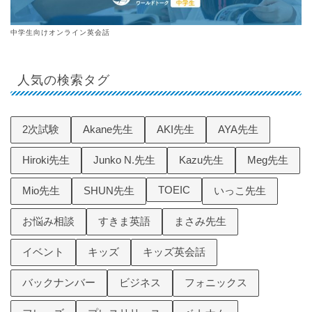
中学生向けオンライン英会話
人気の検索タグ
2次試験
Akane先生
AKI先生
AYA先生
Hiroki先生
Junko N.先生
Kazu先生
Meg先生
TOEIC
Mio先生
SHUN先生
いっこ先生
お悩み相談
すきま英語
まさみ先生
イベント
キッズ
キッズ英会話
バックナンバー
ビジネス
フォニックス