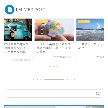
RELATED POST
ま英語
すきま英語
すきま英語
ナダには本当の意味で
アメリカ英語とイギリス
「精読」ってどうや
カナダ料理がない！し
英語の違い～ネイティブ
の？
しそこがカナダの良
の視点
.
2022年4月18日
2024年2
2022年1月8日