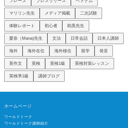
フレーズ
プレスリリース
ベトナム
マリリン先生
メディア掲載
二次試験
体験レポート
初心者
助黒先生
愛奈（Mana)先生
文法
日常会話
日本人講師
海外
海外在住
海外移住
留学
発音
英作文
英検
英検1級
英検対策レッスン
英検準1級
講師ブログ
ホームページ
ワールドトーク
ワールドトーク講師紹介