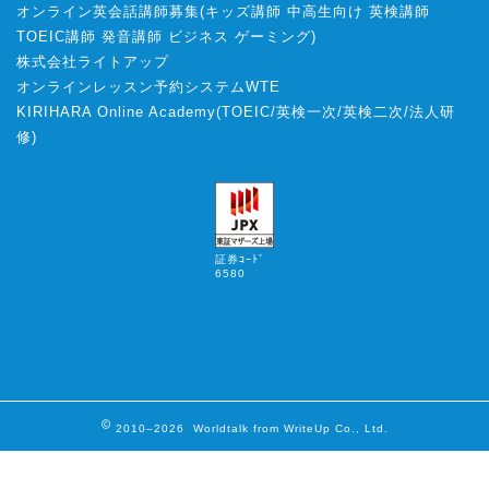
オンライン英会話講師募集
(
キッズ講師
中高生向け
英検講師
TOEIC講師
発音講師
ビジネス
ゲーミング
)
株式会社ライトアップ
オンラインレッスン予約システムWTE
KIRIHARA Online Academy
(
TOEIC
/
英検一次
/
英検二次
/
法人研
修
)
証券ｺｰﾄﾞ
6580
2010–2026 Worldtalk from WriteUp Co., Ltd.