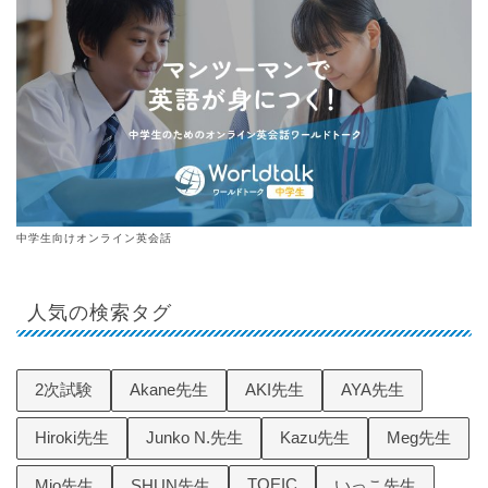
中学生向けオンライン英会話
人気の検索タグ
2次試験
Akane先生
AKI先生
AYA先生
Hiroki先生
Junko N.先生
Kazu先生
Meg先生
TOEIC
Mio先生
SHUN先生
いっこ先生