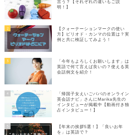
言う？【それぞれの違いもご説
明！】
2
【クォーテーションマークの使い
方】ピリオド・カンマの位置は？実
例と共に検証してみよう！
3
「今年もよろしくお願いします」は
英語で何て言えば良いの？使える英
会話例文を紹介！
4
「帰国子女えいごパパのオンライン
英会話ナビ」さんにMarika先生の
インタビューが掲載中【動画付き独
占インタビュー！】
5
【年末の挨拶5選！】「良いお年
を」は英語で？