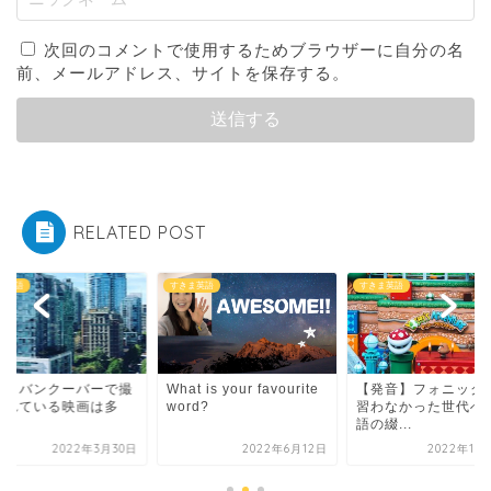
次回のコメントで使用するためブラウザーに自分の名
前、メールアドレス、サイトを保存する。
RELATED POST
語
すきま英語
すきま英語
バンクーバーで撮
What is your favourite
【発音】フォニックスを
ている映画は多
word?
習わなかった世代へ
語の綴...
2022年3月30日
2022年6月12日
2022年10月10