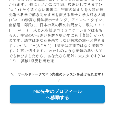
かれます。 特にカメがほぼ全部、後追いしてきます(●
´ω｀●) そう遠くない未来に、宇宙の始まりを人類が最
先端の科学で解き明かす日を夢見る量子力学大好き人間
(○´ω｀○)崇高な科学者ホーキング、アインシュタイン、
南部陽一郎氏に、日本の茶の間の片隅から、敬礼！！！
(｀・ω・´)ゝ 人と人を結ぶコミュニケーションはもち
ろん、宇宙のいっさいを解き明かすにも【言語】が不可
欠です。語学はあなたを果てしない探求の旅へと導きま
す ... +ﾟ*｡：ﾟ+(人*´∀｀) 【英語は才能ではなく場数で
す。】言い切ります。 わたしのような要領の悪い人間
でも伸びましたから、あなたなら絶対に大丈夫です(*´ω
｀*) 英検1級受験者歓迎！
＼ ワールドトークでMio先生のレッスンを受けられます！
／
Mio先生のプロフィール
へ移動する