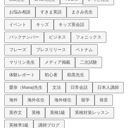
お悩み相談
すきま英語
まさみ先生
イベント
キッズ
キッズ英会話
バックナンバー
ビジネス
フォニックス
フレーズ
プレスリリース
ベトナム
マリリン先生
メディア掲載
二次試験
体験レポート
初心者
助黒先生
愛奈（Mana)先生
文法
日常会話
日本人講師
海外
海外在住
海外移住
留学
発音
英作文
英検
英検1級
英検対策レッスン
英検準1級
講師ブログ