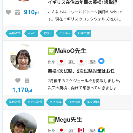
イギリス在住22年目の英検1級取得
の講師が皆様に丁寧かつフレンドリ
910
こんにちは！ワールドトーク講師のNobuで
pt
ーに楽しく英語をお教えいたしま
す。現在イギリスのコッツウォルズ地方に
す！ワールドトークでのレッスン回
てイギリス人の妻と娘2人で生活しておりま
す。妻は語学学校の副校長として勤務して
数は2025年4月時点で5000回以上。
英検対策
中学生
高校生
ビジネス
日常会話
おり、私は海外留学アドバイザーとして...
英検2次試験対策が得意...
MakoO先生
出身
居住
通話
英検1次試験、2次試験対策はお任
せください（特に準1級/２級）。
7月後半のスケジュール枠を掲載しました。
Web教材を使っての会話練習も好
1,170
次回の英検に向けて頑張っていきましょ
pt
評！資格＝英検１級/TOEIC 960
う。引き続きみなさんと一緒に勉強できれ
ばうれしいです。毎月の前半部分のスケジ
英検対策
TOEIC対策
文法指導
日常会話
英文添削
ュールは前月25日ごろ、後半は10日ごろ...
Grammar in Use
DAILY NEWS
Megu先生
出身
居住
通話