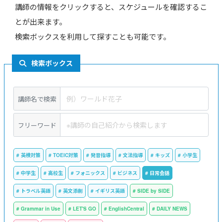
講師の情報をクリックすると、スケジュールを確認するこ
とが出来ます。
検索ボックスを利用して探すことも可能です。
検索ボックス
講師名で検索
フリーワード
英検対策
TOEIC対策
発音指導
文法指導
キッズ
小学生
中学生
高校生
フォニックス
ビジネス
日常会話
トラベル英語
英文添削
イギリス英語
SIDE by SIDE
Grammar in Use
LET'S GO
EnglishCentral
DAILY NEWS