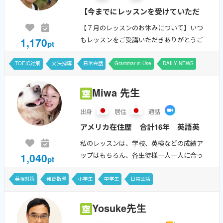
【今までにレッスンを受けていただ
いたことのある生徒さんのみご予約
【７月のレッスンのお休みについて】いつ
を受け付けております。】 カナダ
1,170
もレッスンをご受講いただきありがとうご
pt
在住20年以上。TOEIC 980点。おか
ざいます。7月中のお休みについてご連絡い
たします。日本時間の7月1日(水)の夜のレッ
げさまで、累計レッスン数5500回
TOEIC対策
文法指導
日常会話
Grammar in Use
DAILY NEWS
スン、7月2日(木)の朝のレッスン...
となりました！ ...
Miwa 先生
出身
居住
通話
アメリカ在住歴 合計16年 英語英
会話教室８年経営 キッズエキスパ
私のレッスンは、学校、英検などの成績ア
ート バイリンガルならではの日本
1,040
ップはもちろん、各生徒様一人一人に合っ
pt
人が間違える英語を徹底熟視 日本
たオリジナルのレッスンを提供し、本当に
将来使える英語力を伸ばしていく事に力を
の子供たちに使える英語を 従来の
英検対策
発音指導
小学生
中学生
日常会話
入れております。生徒様には、自分の意見
学校英語、塾での習得法は✖...
や考...
Yosuke先生