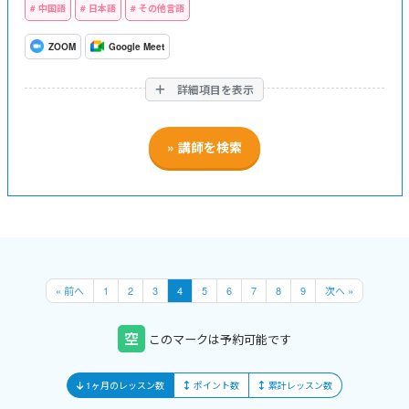
中国語
日本語
その他言語
ZOOM
Google Meet
詳細項目を表示
« 前へ
1
2
3
4
5
6
7
8
9
次へ »
空
このマークは予約可能です
1ヶ月のレッスン数
ポイント数
累計レッスン数