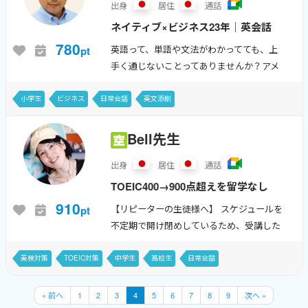
出身
居住
通話
ネイティブ×ビジネス23年｜英会話
初心者からビジネスマンまで大歓
780
英語って、単語や文法がわかってても、上
pt
迎！ ーーーーーーーーーーーーー
手く通じないことってありませんか？アメ
ーーーーーーーーーー
リカ人に完璧と言われる発音と、長年の海
外ビジネス経験を元に、身につくレッスン
小学生
ビジネス
日常会話
英文添削
で克服！たとえば、、・海外との会議のフ
ァシ...
Bell先生
出身
居住
通話
TOEIC400→900点超えを留学なし
で達成した準ジャパ講師。 大人の
910
【リピーターの生徒様へ】 スケジュールを
pt
やり直し英語から学生さんの​英検サ
不定期で開け閉めしているため、受講した
ポートまで。 過去に何度も挫折
い日時に枠が空いていないことがあるかも
しれません。 その際は調整できる場合もご
し、900点越えをした純ジャパ講師
英検対策
TOEIC対策
中学生
高校生
日常会話
ざいますので(リピーター様限定です...
だからこそしっかり寄...
« 前へ
1
2
3
4
5
6
7
8
9
次へ »