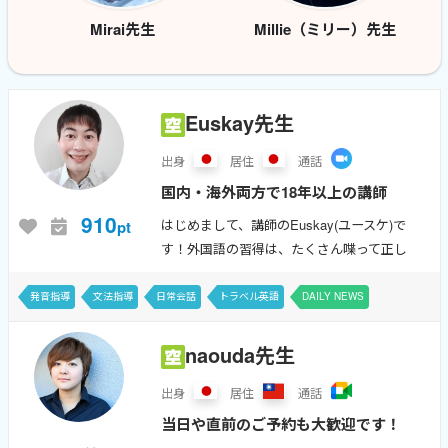
Mirai先生
Millie（ミリー）先生
Euskay先生
出身
居住
通話
国内・海外両方で18年以上の講師
経験、海外5カ国で計12年勤務経験
910
はじめまして、講師のEuskay(ユースケ)で
pt
あり。ワーホリ・留学にも対応。英
す！外国語の習得は、たくさん喋って正し
語の再学習は私も成人した後なので
い学習方法で習慣的に行うことで必ず伸ば
すことができます！ 英語が話せる様になっ
皆様と同じです！中学生〜大人まで
発音指導
文法指導
日常会話
トラベル英語
DAILY NEWS
たらやってみたい事、想像して...
担当。ネイティブ表現もたくさん
naouda先生
紹...
出身
居住
通話
当日や直前のご予約も大歓迎です！