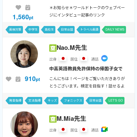
ベテランがあなたのレッスンをカス
＊お知らせ＊ワールドトークのウェブペー
タマイズします。初心者から上級者
1,560
ジにインタビュー記事のリンク
pt
まで様々なレベルの方々に寄り添い
https://www.worldtalk.jp/blog/interview_tomo
ko-c/2026年8月4週目までのレッ...
ます。生の英語や文化を学ばれたい
英検対策
中学生
高校生
日常会話
トラベル英語
DAILY NEWS
生徒様を指導してます。
Nao.M先生
出身
居住
通話
中高英語教員免許保持の帰国子女で
す。英語学習30年以上★発音特化し
910
こんにちは！ページをご覧いただきありが
pt
たレッスンが得意です。 「あいう
とうございます。検定を目指す！話せるよ
えお」を学ぶようにフォニックスを
うになる！の前の英語の基礎を学ぶレッス
ンを重点的におこなっております。小学校
一緒に学びましょう！英語は何から
発音指導
文法指導
キッズ
フォニックス
日常会話
LET'S GO
のアウトプット、リスニング中心の英語か
やれば？の悩むおこさまぜひお待...
らど...
M.Mia先生
出身
居住
通話