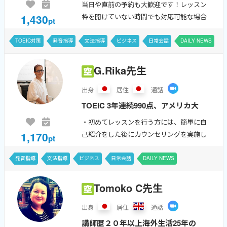
【TOEIC985点/海外在住歴アメリカ
当日や直前の予約も大歓迎です！レッスン
5年、カナダ1年、台湾10年】旅先
1,430
枠を開けていない時間でも対応可能な場合
pt
や職場、お友達との会話などで、こ
もありますので、メッセージでお知らせく
ださい。引き続きどうぞよろしくお願いい
の気持ちを英語だったらどんな風に
TOEIC対策
発音指導
文法指導
ビジネス
日常会話
DAILY NEWS
たします。 【お願い】 プロフ...
言えばいいんだろう、とい...
中国語
日本語
G.Rika先生
出身
居住
通話
TOEIC 3年連続990点、アメリカ大
学留学4年、講師歴8年の経験を生
・初めてレッスンを行う方には、簡単に自
かして、発音・文法・トラベル英会
1,170
己紹介をした後にカウンセリングを実施し
pt
話・ビジネス英会話・TOEIC対策
ております。 どんなことを勉強したいか、
何が苦手なのか、、、等お気軽にお話して
など幅広いニーズに対応します！
発音指導
文法指導
ビジネス
日常会話
DAILY NEWS
ください。一緒に頑張りましょう！ ...
「わかる！」「できる！...
Tomoko C先生
出身
居住
通話
講師歴２０年以上海外生活25年の