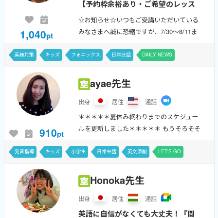
【予約枠余裕あり・ご希望のレッス
ン日時相談可】夏休みで差をつけ
☆お知らせ☆いつもご受講いただいている
る！あなた専用のカリキュラム作成
1,040
みなさまへ誠に恐縮ですが、7/30〜8/11ま
pt
もお任せください！
でお休みをいただきます。その間にいただ
いたメッセージは順次返信させていただき
英検対策
キッズ
フォニックス
日常会話
DAILY NEWS
ますのでご安心ください。ご理解いた...
ayae先生
出身
居住
通話
＊＊＊＊＊夏休み終わりまでのスケジュー
ルを更新しました＊＊＊＊＊ もうそろそそ
910
pt
日本では梅雨の始まりを考える頃かと思い
ます。 私の住んでいるところでは春になっ
発音指導
キッズ
小学生
日常会話
英文添削
LET'S GO
たと思ったら突然夏日のように暑...
DAILY NEWS
Honoka先生
出身
居住
通話
英語に自信がなくても大丈夫！『間