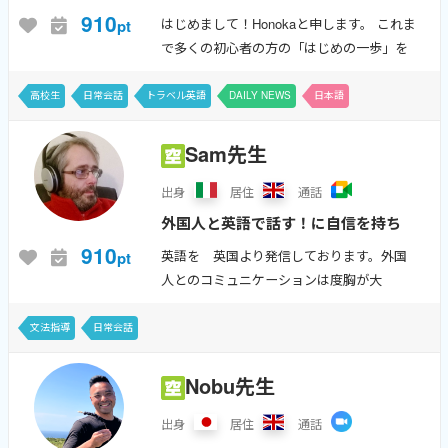
違えたらどうしよう…』を『楽し
910
はじめまして！Honokaと申します。 これま
pt
い！』に変える、大人の中学やり直
で多くの初心者の方の「はじめの一歩」を
し英語
応援してきました。英語を話すのが不安な
方・初心者の方歓迎です。「言いたいこと
高校生
日常会話
トラベル英語
DAILY NEWS
日本語
があるのに、単語が出てこない…」...
Sam先生
出身
居住
通話
外国人と英語で話す！に自信を持ち
たい方にお勧めです‼
910
英語を 英国より発信しております。外国
pt
人とのコミュニケーションは度胸が大
事！！ ぜひ私とのレッスンでお試しくだ
さい。 TEFL(Teaching English as a Foreign
文法指導
日常会話
...
Nobu先生
出身
居住
通話