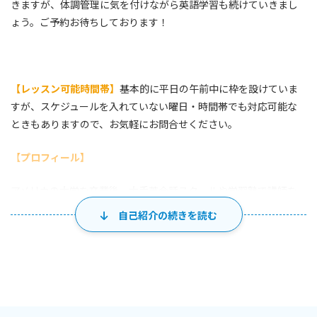
きますが、体調管理に気を付けながら英語学習も続けていきまし
ょう。ご予約お待ちしております！
【レッスン可能時間帯】
基本的に平日の午前中に枠を設けていま
すが、スケジュールを入れていない曜日・時間帯でも対応可能な
ときもありますので、お気軽にお問合せください。
【
プロフィール】
アメリカの大学を卒業後、大手英会話スクールや学習塾で講師を
していました。その後は一般企業で働きながら、個人レッスンを
自己紹介の続きを読む
継続しており、英語指導に10年以上携わっています。レッスンで
は、「知っている英語を実際の会話で瞬時に使えるようになるこ
と」を重視しています。
【取得資格】
TOEIC L＆R
990点（2024年10月更新）英検準1級