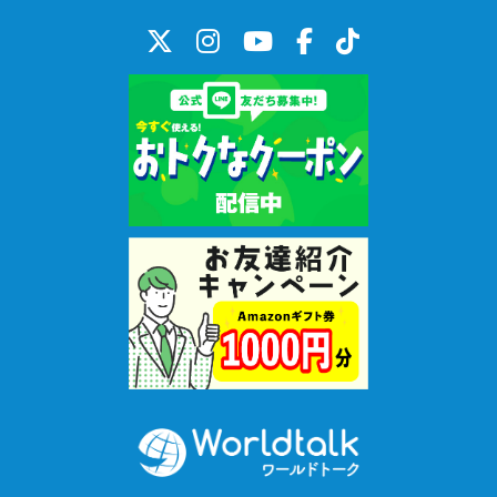
★講師以外の仕事など
講師以外の仕事では、翻訳会社のコーディネータ業務、中東の政
府機関で秘書業務をしていました。現在も中東の会社でお仕事を
しています。
また、社会人10年目でニューヨークの料理学校に留学し、現地の
レストランでインターンとして働いた経験も。暮らしたことのあ
る国は、マレーシア、香港、アメリカ。最近は国内旅行が多いです
が、海外も大好きです！
さいごに、、、、
多くの皆さんは、学校の授業で英語を学んできたと思います。記憶
の奥底に眠っているかもしれませんが、知っている単語も、知って
いる文法もたくさんあります。ぜひ、これら手持ちの知識を有効