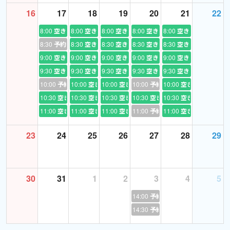
・たまには違う先生のレッスンを受けてみたいという方の単発レ
16
17
18
19
20
21
22
ッスンも大歓迎です！お気軽にご予約ください。
8:00
空き
8:00
空き
8:00
空き
8:00
空き
8:00
空き
8:30
予約あり
8:30
空き
8:30
空き
8:30
空き
8:30
空き
・レッスンは基本的に英語で進めますが、発話を促す際に日本語
9:00
空き
9:00
空き
9:00
空き
9:00
空き
9:00
空き
の指示のほうが良い場合、文法や発音の説明などは日本語を用い
9:30
空き
9:30
空き
9:30
空き
9:30
空き
9:30
空き
ます。
10:00
予約あり
10:00
空き
10:00
空き
10:00
予約あり
10:00
空き
・なるべく皆さまのリクエストに応えられるよう予約枠は調整し
10:30
空き
10:30
空き
10:30
空き
10:30
空き
10:30
空き
ていますが、度重なる予約の変更等はお控えいただきますようお
11:00
空き
11:00
空き
11:00
空き
11:00
予約あり
11:00
空き
願いします。
23
24
25
26
27
28
29
・犬を飼っています。稀に外の物音に反応して吠えることがありま
すが、すぐ止みます。レッスンの妨げになるほどではありません
が、予めご了承いただけると幸いです。
30
31
1
2
3
4
5
14:00
予約あり
14:30
予約あり
【経歴】