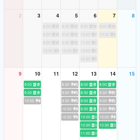
きない！」など、一人で悩むよりも誰かに教えてもらうほうが早い
場合も。疑問点を日本語で質問できたり、学習方法についてアド
2
3
4
5
6
7
8
バイスをもらえるのも、日本人講師とのレッスンの大きなメリッ
トです。
8:00
受付終了
8:30
受付終了
8:30
受付終了
9:00
受付終了
8:30
受付終了
9:00
受付終了
10:00
受付終了
10:30
受付終了
英語をコミュニケーションの手段として使いこなせるよう、「ど
9:00
受付終了
9:30
受付終了
11:00
受付終了
うすれば伝わるか」を一緒に考えながら練習していきましょう！
10:00
受付終了
10:00
受付終了
14:00
受付終了
14:30
受付終了
9
10
11
12
13
14
15
【お願いなど】
9:00
空き
8:30
予約あり
8:00
空き
8:00
空き
・初めてご予約いただく際は、現在の英語のレベル、英語を学ぶ
9:30
空き
9:00
予約あり
8:30
空き
8:30
予約あり
目的や目標としているレベル、希望するレッスン内容をお伝えく
10:00
予約あり
9:30
予約あり
9:00
空き
9:00
予約あり
ださい。
10:00
予約あり
9:30
空き
9:30
予約あり
・初回レッスンでは、簡単な自己紹介をお願いします。その後、
10:30
予約あり
10:00
空き
10:00
予約あり
レベルやご希望に合わせてレッスンを体験いただき、最後に2回目
10:30
空き
10:30
空き
以降の進め方を相談いたしましょう。
11:00
空き