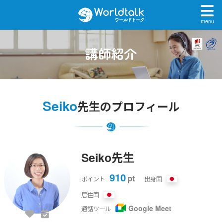
menu
講師紹介
Seiko
先生のプロフィール
Seiko先生
910
pt
ポイント
出身国
居住国
Google Meet
通話ツール