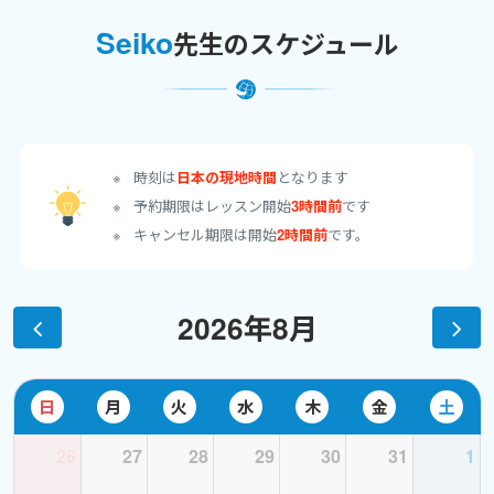
Seiko
先生のスケジュール
最近は、書籍だけでなくPodcastや学習アプリ、YouTubeなど、質
の高い教材が豊富にあります。英語を勉強しようと思ったら、独
学も十分可能。そんな時代に英会話レッスンを受ける意義とは？
私は
大きく3つ
あると思っています。
時刻は
日本の現地時間
となります
予約期限はレッスン開始
3時間前
です
①実践の場：
レッスンはいわば練習試合のようなもの。自主学習
で積み重ねた成果をぜひ試してみてください。
必ずフィードバッ
キャンセル期限は開始
2時間前
です。
クをいたします。練習→実践→振り返りの繰り返しの中に、うま
くレッスンを組み込んでいただければと思います。
2026年8月
②自主学習のペースメーカー ：
一人でコツコツ勉強を続ける難し
さ、皆さん感じていると思います（私もです！）。「次に先生に
会う時までに、ここまで頑張ろう！」というようなモチベーショ
日
月
火
水
木
金
土
ンの維持に、ぜひレッスンをお役立てください。
26
27
28
29
30
31
1
③疑問の解消・学習相談 ：
「この構文の意味がどうしても理解で