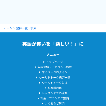
★講師歴
①大手英会話スクール
初級～中級までの英会話、TOEICや英検の試験対策クラス な
ど。
②学習塾
ホーム
講師一覧・検索
中学英語、帰国子女入試の英文エッセイ指導、TOEFL対策、フォ
ニックス指導 など。
英語が怖いを「楽しい！」に
③マンツーマン個人レッスン
日常英会話、TOEIC対策、カスタマイズレッスン
メニュー
★英語学習歴
トップページ
英語の学習は中学の授業でThis is a pen.から始め、最初は苦手教
無料体験・アカウント作成
マイページログイン
科でした。高校生のときにマレーシアに1年間留学し、このときは
ワールドトーク講師一覧
英語ではなくマレー語を勉強しましたが、実践的な場での言語の
ワールドトークとは
習得機会という意味では、その後の英語学習に大きく影響してい
お客様の声
ます。英語圏の国にも行ってみたくて、大学でアメリカへ。英語力
レッスンまでの流れ
が飛躍的に伸びたのは、やはり大学時代で、英語と同時に論理的
料金とプランのご案内
な思考力、そしてメンタリティも鍛えられました！
よくあるご質問