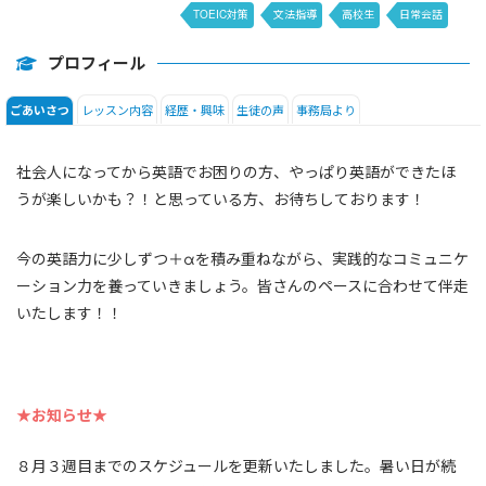
TOEIC対策
文法指導
高校生
日常会話
EnglishCentral
DAILY NEWS
プロフィール
レッスン内容
経歴・興味
生徒の声
事務局より
ごあいさつ
社会人になってから英語でお困りの方、やっぱり英語ができたほ
うが楽しいかも？！と思っている方、お待ちしております！
今の英語力に少しずつ＋αを積み重ねながら、実践的なコミュニケ
ーション力を養っていきましょう。皆さんのペースに合わせて伴走
いたします！！
★お知らせ★
８月３週目までのスケジュールを更新いたしました。暑い日が続