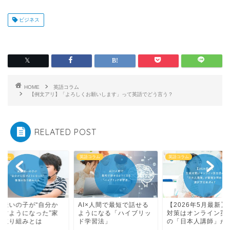
ビジネス
HOME
英語コラム
【例文アリ】「よろしくお願いします」って英語でどう言う？
RELATED POST
コラム
英語コラム
英語コラム
I×人間で最短で話せる
【2026年5月最新】英検
英語嫌いの子が“自分
うになる「ハイブリッ
対策はオンライン英会話
ら話すようになった”
学習法」
の「日本人講師」が...
庭の取り組みとは