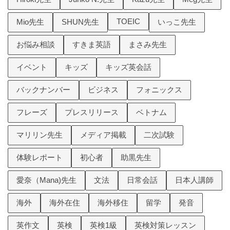
TOEIC
Mio先生
SHUN先生
いっこ先生
お悩み相談
すきま英語
まさみ先生
イベント
キッズ
キッズ英会話
バックナンバー
ビジネス
フォニックス
フレーズ
プレスリリース
ベトナム
マリリン先生
メディア掲載
二次試験
体験レポート
初心者
助黒先生
愛奈（Mana)先生
文法
日常会話
日本人講師
海外
海外在住
海外移住
留学
発音
英作文
英検
英検1級
英検対策レッスン