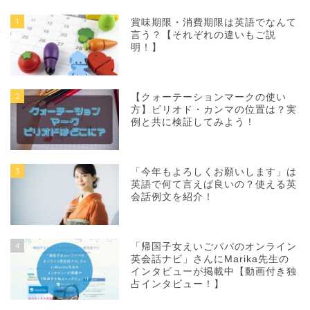
1
賞味期限・消費期限は英語でなんて
言う？【それぞれの違いもご説
明！】
2
【クォーテーションマークの使い
方】ピリオド・カンマの位置は？実
例と共に検証してみよう！
3
「今年もよろしくお願いします」は
英語で何て言えば良いの？使える英
会話例文を紹介！
4
「帰国子女えいごパパのオンライン
英会話ナビ」さんにMarika先生の
インタビューが掲載中【動画付き独
占インタビュー！】