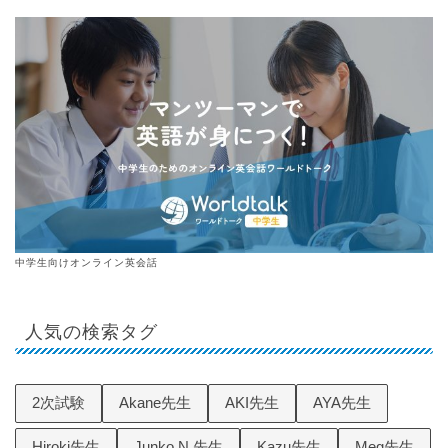
中学生向けオンライン英会話
人気の検索タグ
2次試験
Akane先生
AKI先生
AYA先生
Hiroki先生
Junko N.先生
Kazu先生
Meg先生