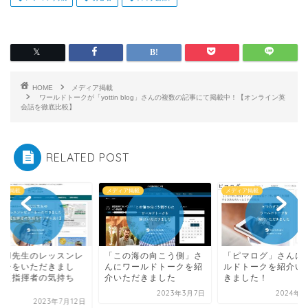
HOME
メディア掲載
ワールドトークが「yottin blog」さんの複数の記事にて掲載中！【オンライン英
会話を徹底比較】
RELATED POST
ィア掲載
メディア掲載
メディア掲載
HUN先生のレッスンレ
「この海の向こう側」さ
「ピマログ」さんに
ューをいただきまし
んにワールドトークを紹
ルドトークを紹介い
！【指揮者の気持ち
介いただきました
きました！
.
2023年3月7日
2024年8
2023年7月12日