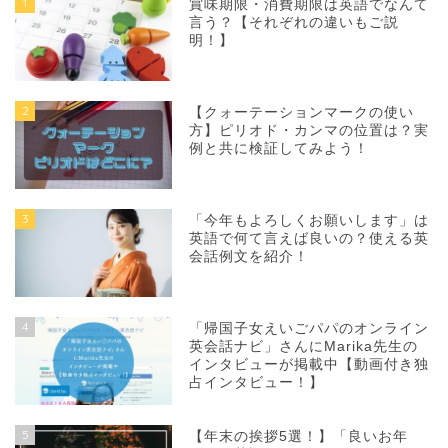
1
賞味期限・消費期限は英語でなんて
言う？【それぞれの違いもご説
明！】
2
【クォーテーションマークの使い
方】ピリオド・カンマの位置は？実
例と共に検証してみよう！
3
「今年もよろしくお願いします」は
英語で何て言えば良いの？使える英
会話例文を紹介！
4
「帰国子女えいごパパのオンライン
英会話ナビ」さんにMarika先生の
インタビューが掲載中【動画付き独
占インタビュー！】
5
【年末の挨拶5選！】「良いお年