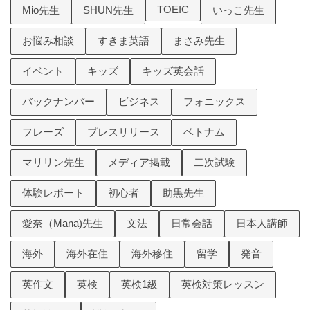
TOEIC
Mio先生
SHUN先生
いっこ先生
お悩み相談
すきま英語
まさみ先生
イベント
キッズ
キッズ英会話
バックナンバー
ビジネス
フォニックス
フレーズ
プレスリリース
ベトナム
マリリン先生
メディア掲載
二次試験
体験レポート
初心者
助黒先生
愛奈（Mana)先生
文法
日常会話
日本人講師
海外
海外在住
海外移住
留学
発音
英作文
英検
英検1級
英検対策レッスン