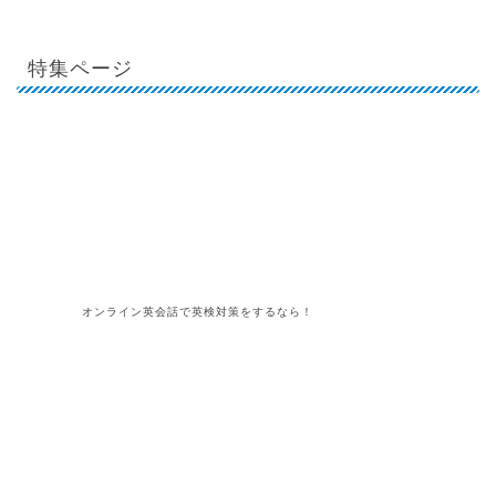
3
「今年もよろしくお願いします」は
英語で何て言えば良いの？使える英
会話例文を紹介！
4
「帰国子女えいごパパのオンライン
英会話ナビ」さんにMarika先生の
インタビューが掲載中【動画付き独
占インタビュー！】
5
【年末の挨拶5選！】「良いお年
を」は英語で？
特集ページ