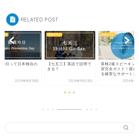
RELATED POST
英語コラム
英語コラム
英語コラム
【七五三】英語で説明で
英検2級スピーキング練
防災の日って
きる？
習完全ガイド！親ができ
文化？
る確実なサポートとは
2024年9月24日
2026年4月30日
20