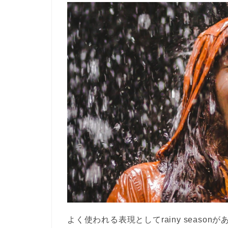
よく使われる表現として
rainy season
が