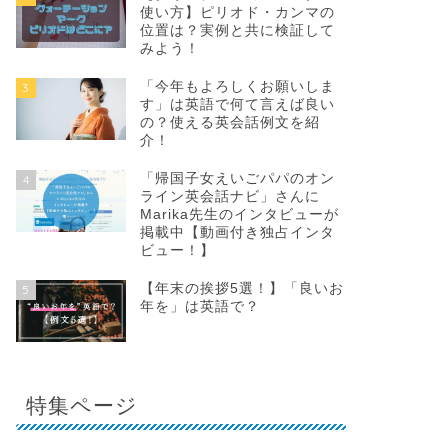
使い方】ピリオド・カンマの
位置は？実例と共に検証して
みよう！
「今年もよろしくお願いしま
3
す」は英語で何て言えば良い
の？使える英会話例文を紹
介！
「帰国子女えいごパパのオン
4
ライン英会話ナビ」さんに
Marika先生のインタビューが
掲載中【動画付き独占インタ
ビュー！】
【年末の挨拶5選！】「良いお
5
年を」は英語で？
特集ページ