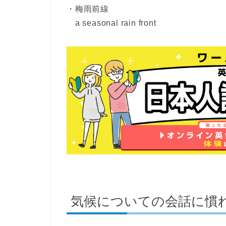
・梅雨前線
a seasonal rain front
気候についての会話に慣