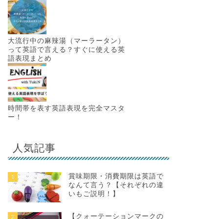
大流行中の麻辣湯（マーラータン）
って英語で言える？すぐに使える英
語表現まとめ
時間帯を表す英語表現を完全マスタ
ー！
人気記事
賞味期限・消費期限は英語で
1
なんて言う？【それぞれの違
いもご説明！】
【クォーテーションマークの
2