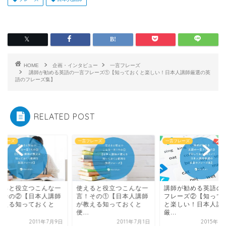
HOME
企画・インタビュー
一言フレーズ
講師が勧める英語の一言フレーズ①【知っておくと楽しい！日本人講師厳選の英
語のフレーズ集】
RELATED POST
フレーズ
一言フレーズ
一言フレーズ
えると役立つこんな一
講師が勧める英語の一言
使えると役立つこん
！その①【日本人講師
フレーズ②【知っておく
言！その②【日本人
教える知っておくと
と楽しい！日本人講師
が教える知っておく
.
厳...
便...
2011年7月1日
2015年9月10日
2011年