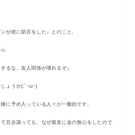
ザンが彼に助言をした』とのこと。
から
にするな。友人関係が壊れるぞ』
うか(;´･ω･)
保険に予め入っている人々が一般的です。
して百歩譲っても、なぜ親友に金の無心をしたので