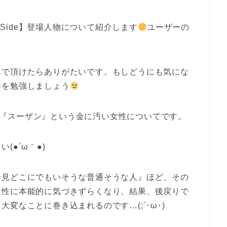
 Side】登場人物について紹介します
ユーザーの
んで頂けたらありがたいです。もしどうにも気にな
語を勉強しましょう
ックと『スーザン』という金に汚い女性についてです。
●´ω｀●)
一見どこにでもいそうな普通そうな人』ほど、その
常性に本能的に気づきずらくなり、結果、後戻りで
変なことに巻き込まれるのです…(;´･ω･)