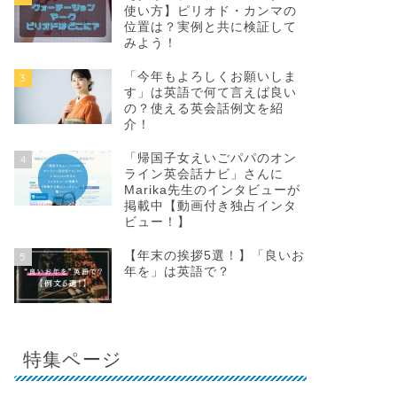
使い方】ピリオド・カンマの
位置は？実例と共に検証して
みよう！
「今年もよろしくお願いしま
3
す」は英語で何て言えば良い
の？使える英会話例文を紹
介！
「帰国子女えいごパパのオン
4
ライン英会話ナビ」さんに
Marika先生のインタビューが
掲載中【動画付き独占インタ
ビュー！】
【年末の挨拶5選！】「良いお
5
年を」は英語で？
特集ページ