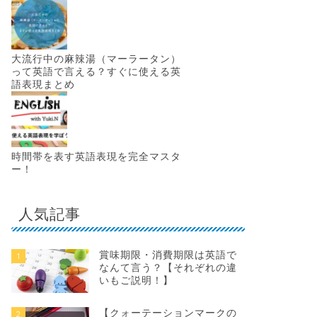
大流行中の麻辣湯（マーラータン）
って英語で言える？すぐに使える英
語表現まとめ
時間帯を表す英語表現を完全マスタ
ー！
人気記事
賞味期限・消費期限は英語で
1
なんて言う？【それぞれの違
いもご説明！】
【クォーテーションマークの
2