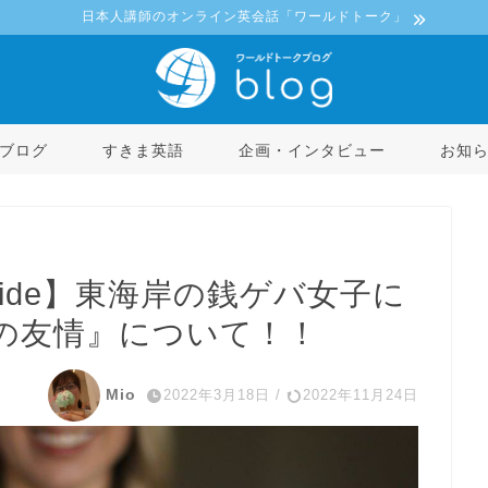
日本人講師のオンライン英会話「ワールドトーク」
ブログ
すきま英語
企画・インタビュー
お知
 Side】東海岸の銭ゲバ女子に
の友情』について！！
Mio
2022年3月18日
/
2022年11月24日