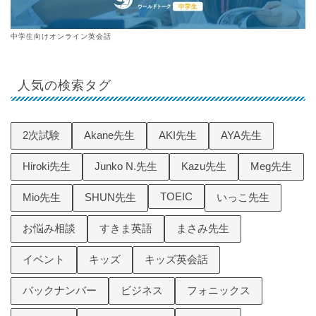
中学生向けオンライン英会話
人気の検索タグ
2次試験
Akane先生
AKI先生
AYA先生
Hiroki先生
Junko N.先生
Kazu先生
Meg先生
TOEIC
Mio先生
SHUN先生
いっこ先生
お悩み相談
すきま英語
まさみ先生
イベント
キッズ
キッズ英会話
バックナンバー
ビジネス
フォニックス