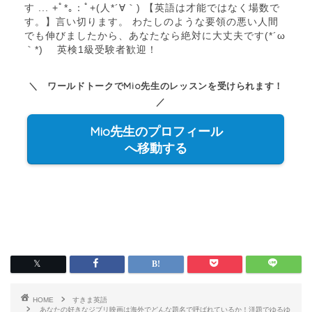
す ... +ﾟ*｡：ﾟ+(人*´∀｀) 【英語は才能ではなく場数で
す。】言い切ります。 わたしのような要領の悪い人間
でも伸びましたから、あなたなら絶対に大丈夫です(*´ω
｀*) 英検1級受験者歓迎！
＼ ワールドトークでMio先生のレッスンを受けられます！
／
Mio先生のプロフィール
へ移動する
HOME
すきま英語
あなたの好きなジブリ映画は海外でどんな題名で呼ばれているか！洋題でゆるゆ