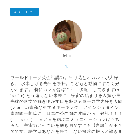
ABOUT ME
Mio
ワールドトーク英会話講師。生け花とオカルトが大好
き。 水木しげる先生を崇拝。こどもと動物にすごく好
かれます。 特にカメがほぼ全部、後追いしてきます(●
´ω｀●) そう遠くない未来に、宇宙の始まりを人類が最
先端の科学で解き明かす日を夢見る量子力学大好き人間
(○´ω｀○)崇高な科学者ホーキング、アインシュタイン、
南部陽一郎氏に、日本の茶の間の片隅から、敬礼！！！
(｀・ω・´)ゝ 人と人を結ぶコミュニケーションはもち
ろん、宇宙のいっさいを解き明かすにも【言語】が不可
欠です。語学はあなたを果てしない探求の旅へと導きま