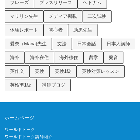
フレーズ
プレスリリース
ベトナム
マリリン先生
メディア掲載
二次試験
体験レポート
初心者
助黒先生
愛奈（Mana)先生
文法
日常会話
日本人講師
海外
海外在住
海外移住
留学
発音
英作文
英検
英検1級
英検対策レッスン
英検準1級
講師ブログ
ホームページ
ワールドトーク
ワールドトーク講師紹介