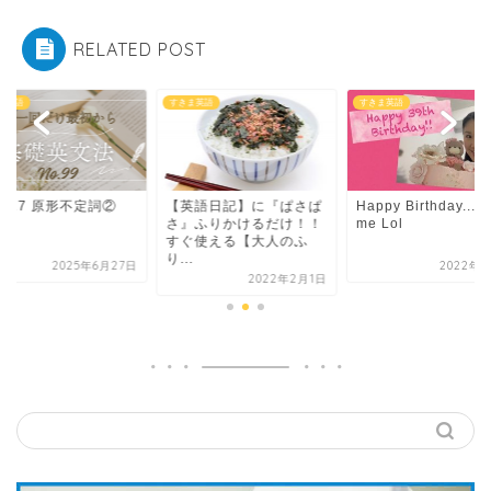
RELATED POST
ま英語
すきま英語
すきま英語
英語日記】に『ぱさぱ
Happy Birthday.... to
Part 17 原形不定詞
』ふりかけるだけ！！
me Lol
ぐ使える【大人のふ
.
2022年3月1日
2025年6月
2022年2月1日