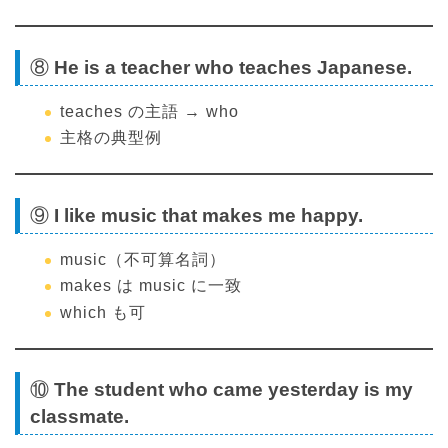
⑧
He is a teacher who teaches Japanese.
teaches の主語 → who
主格の典型例
⑨
I like music that makes me happy.
music（不可算名詞）
makes は music に一致
which も可
⑩
The student who came yesterday is my
classmate.