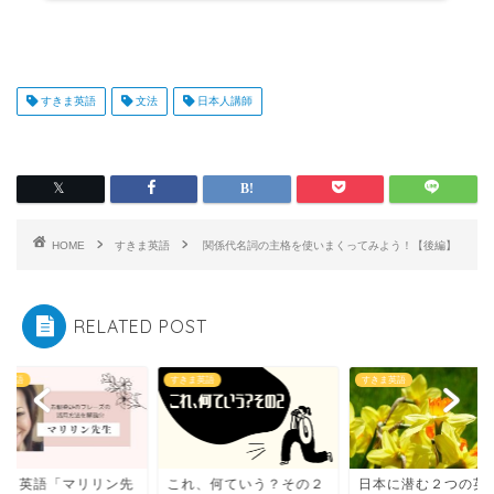
すきま英語
文法
日本人講師
HOME
すきま英語
関係代名詞の主格を使いまくってみよう！【後編】
RELATED POST
ま英語
すきま英語
すきま英語
きま英語「マリリン先
これ、何ていう？その２
日本に潜む２つの英