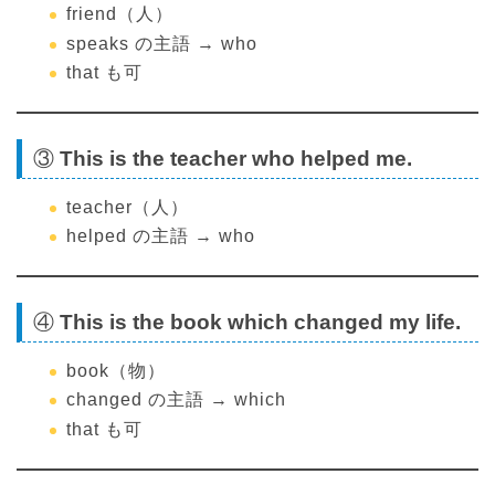
friend（人）
speaks の主語 → who
that も可
③
This is the teacher who helped me.
teacher（人）
helped の主語 → who
④
This is the book which changed my life.
book（物）
changed の主語 → which
that も可