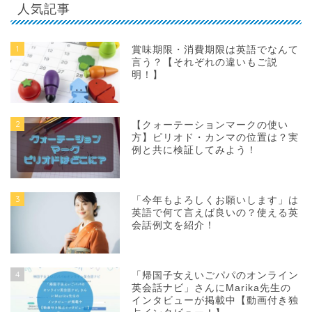
人気記事
1
賞味期限・消費期限は英語でなんて
言う？【それぞれの違いもご説
明！】
2
【クォーテーションマークの使い
方】ピリオド・カンマの位置は？実
例と共に検証してみよう！
3
「今年もよろしくお願いします」は
英語で何て言えば良いの？使える英
会話例文を紹介！
4
「帰国子女えいごパパのオンライン
英会話ナビ」さんにMarika先生の
インタビューが掲載中【動画付き独