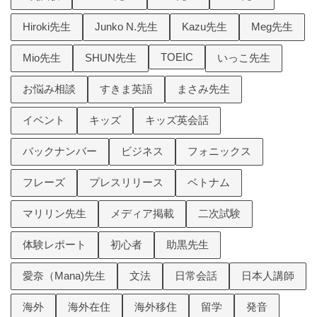
Hiroki先生
Junko N.先生
Kazu先生
Meg先生
TOEIC
Mio先生
SHUN先生
いっこ先生
お悩み相談
すきま英語
まさみ先生
イベント
キッズ
キッズ英会話
バックナンバー
ビジネス
フォニックス
フレーズ
プレスリリース
ベトナム
マリリン先生
メディア掲載
二次試験
体験レポート
初心者
助黒先生
愛奈（Mana)先生
文法
日常会話
日本人講師
海外
海外在住
海外移住
留学
発音