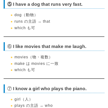
⑤ I have a dog that runs very fast.
dog（動物）
runs の主語 → that
which も可
⑥
I like movies that make me laugh.
movies（物・複数）
make は movies に一致
which も可
⑦
I know a girl who plays the piano.
girl（人）
plays の主語 → who