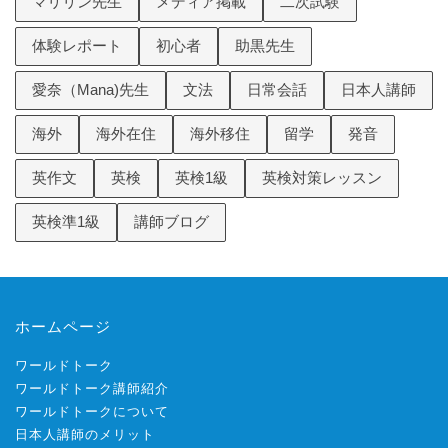
マリリン先生
メディア掲載
二次試験
体験レポート
初心者
助黒先生
愛奈（Mana)先生
文法
日常会話
日本人講師
海外
海外在住
海外移住
留学
発音
英作文
英検
英検1級
英検対策レッスン
英検準1級
講師ブログ
ホームページ
ワールドトーク
ワールドトーク講師紹介
ワールドトークについて
日本人講師のメリット