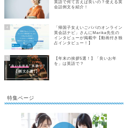
英語で何て言えば良いの？使える英
会話例文を紹介！
4
「帰国子女えいごパパのオンライン
英会話ナビ」さんにMarika先生の
インタビューが掲載中【動画付き独
占インタビュー！】
5
【年末の挨拶5選！】「良いお年
を」は英語で？
特集ページ