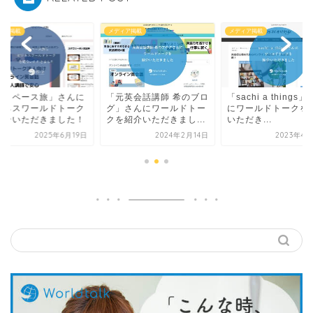
ィア掲載
メディア掲載
メディア掲載
マイペース旅」さんに
「元英会話講師 希のブロ
「sachi a things
ジネスワールドトーク
グ」さんにワールドトー
にワールドトークを
紹介いただきました！
クを紹介いただきまし...
いただき...
2025年6月19日
2024年2月14日
2023年4月