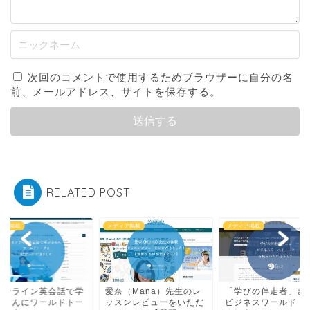
次回のコメントで使用するためブラウザーに自分の名
前、メールアドレス、サイトを保存する。
RELATED POST
ィア掲載
メディア掲載
メディア掲載
オンライン英会話で学
愛奈（Mana）先生のレ
「学びの伴走者」さ
」さんにワールドトー
ッスンレビューをいただ
ビジネスワールドト