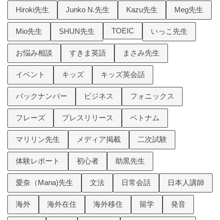
Hiroki先生
Junko N.先生
Kazu先生
Meg先生
TOEIC
Mio先生
SHUN先生
いっこ先生
お悩み相談
すきま英語
まさみ先生
イベント
キッズ
キッズ英会話
バックナンバー
ビジネス
フォニックス
フレーズ
プレスリリース
ベトナム
マリリン先生
メディア掲載
二次試験
体験レポート
初心者
助黒先生
愛奈（Mana)先生
文法
日常会話
日本人講師
海外
海外在住
海外移住
留学
発音