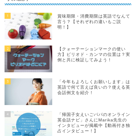
1
賞味期限・消費期限は英語でなんて
言う？【それぞれの違いもご説
明！】
2
【クォーテーションマークの使い
方】ピリオド・カンマの位置は？実
例と共に検証してみよう！
3
「今年もよろしくお願いします」は
英語で何て言えば良いの？使える英
会話例文を紹介！
4
「帰国子女えいごパパのオンライン
英会話ナビ」さんにMarika先生の
インタビューが掲載中【動画付き独
占インタビュー！】