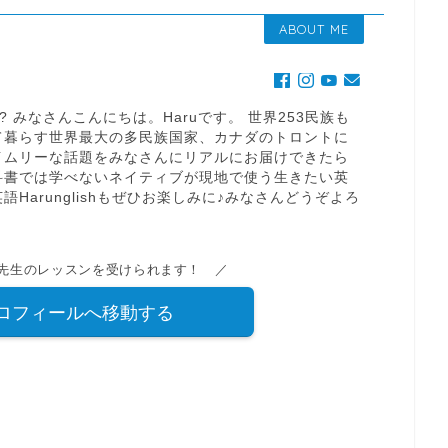
ABOUT ME
it going? みなさんこんにちは。Haruです。 世界253民族も
て暮らす世界最大の多民族国家、カナダのトロントに
イムリーな話題をみなさんにリアルにお届けできたら
科書では学べないネイティブが現地で使う生きたい英
Harunglishもぜひお楽しみに♪みなさんどうぞよろ
u先生のレッスンを受けられます！ ／
プロフィールへ移動する