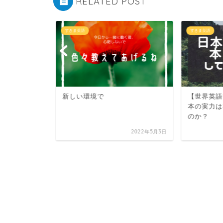
RELATED POST
すきま英語
すきま英語
新しい環境で
【世界英語
発信！
本の実力は
のか？
2023年1月15日
2022年5月3日