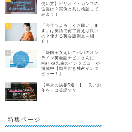
使い方】ピリオド・カンマの
位置は？実例と共に検証して
みよう！
「今年もよろしくお願いしま
3
す」は英語で何て言えば良い
の？使える英会話例文を紹
介！
「帰国子女えいごパパのオン
4
ライン英会話ナビ」さんに
Marika先生のインタビューが
掲載中【動画付き独占インタ
ビュー！】
【年末の挨拶5選！】「良いお
5
年を」は英語で？
特集ページ