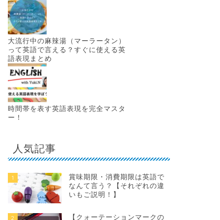
大流行中の麻辣湯（マーラータン）
って英語で言える？すぐに使える英
語表現まとめ
時間帯を表す英語表現を完全マスタ
ー！
人気記事
賞味期限・消費期限は英語で
1
なんて言う？【それぞれの違
いもご説明！】
【クォーテーションマークの
2