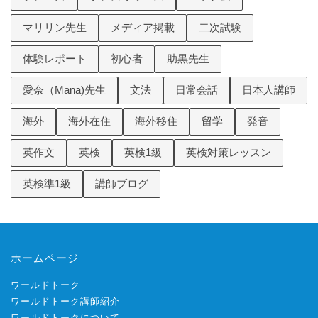
マリリン先生
メディア掲載
二次試験
体験レポート
初心者
助黒先生
愛奈（Mana)先生
文法
日常会話
日本人講師
海外
海外在住
海外移住
留学
発音
英作文
英検
英検1級
英検対策レッスン
英検準1級
講師ブログ
ホームページ
ワールドトーク
ワールドトーク講師紹介
ワールドトークについて