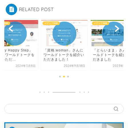
RELATED POST
ィア掲載
メディア掲載
メディア掲載
格.woman」さんに
「とらいまま」さんにワ
「Appy Happy Ste
ールドトークを紹介い
ールドトークを紹介いた
さんにワールドトー
だきました！
だきました
紹介いただ...
2024年9月18日
2023年1月24日
2024年3