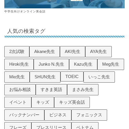
中学生向けオンライン英会話
人気の検索タグ
2次試験
Akane先生
AKI先生
AYA先生
Hiroki先生
Junko N.先生
Kazu先生
Meg先生
TOEIC
Mio先生
SHUN先生
いっこ先生
お悩み相談
すきま英語
まさみ先生
イベント
キッズ
キッズ英会話
バックナンバー
ビジネス
フォニックス
フレーズ
プレスリリース
ベトナム