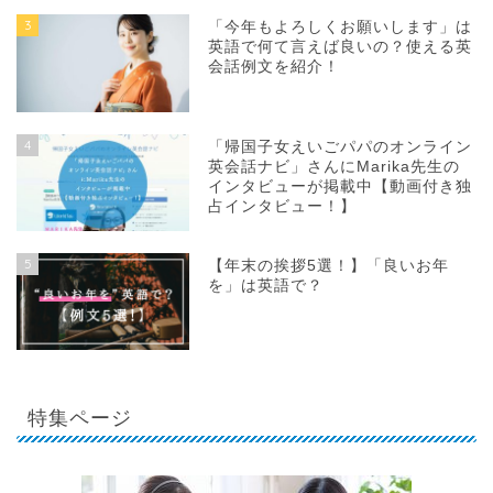
3
「今年もよろしくお願いします」は
英語で何て言えば良いの？使える英
会話例文を紹介！
4
「帰国子女えいごパパのオンライン
英会話ナビ」さんにMarika先生の
インタビューが掲載中【動画付き独
占インタビュー！】
5
【年末の挨拶5選！】「良いお年
を」は英語で？
特集ページ