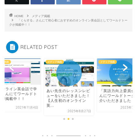
HOME
メディア掲載
「くらする」さんにて初心者におすすめのオンライン英会話としてワールドトー
クが掲載中！！
RELATED POST
ィア掲載
メディア掲載
メディア掲載
オンライン英会話で学
あい先生のレッスンレビ
「英語力向上委員会
」さんにてワールドト
ューをいただきました！
んにワールドトーク
クが掲載中！！
【人生初のオンライン
介いただきました！
英...
2021年11月4日
2023年7月
2025年8月27日