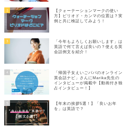
2
【クォーテーションマークの使い
方】ピリオド・カンマの位置は？実
例と共に検証してみよう！
3
「今年もよろしくお願いします」は
英語で何て言えば良いの？使える英
会話例文を紹介！
4
「帰国子女えいごパパのオンライン
英会話ナビ」さんにMarika先生の
インタビューが掲載中【動画付き独
占インタビュー！】
5
【年末の挨拶5選！】「良いお年
を」は英語で？