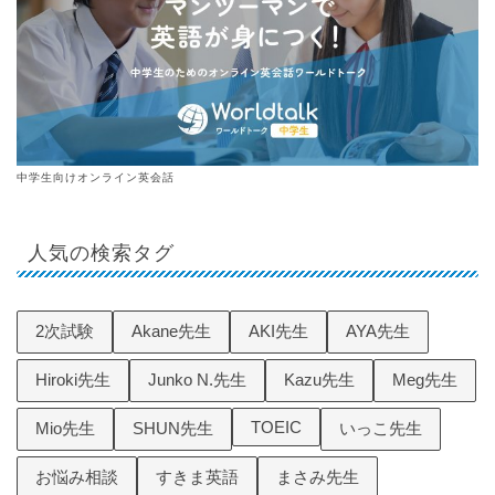
中学生向けオンライン英会話
人気の検索タグ
2次試験
Akane先生
AKI先生
AYA先生
Hiroki先生
Junko N.先生
Kazu先生
Meg先生
TOEIC
Mio先生
SHUN先生
いっこ先生
お悩み相談
すきま英語
まさみ先生