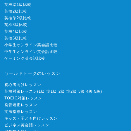
英検準1級比較
英検2級比較
英検準2級比較
英検3級比較
英検4級比較
英検5級比較
小学生オンライン英会話比較
中学生オンライン英会話比較
ゲーミング英会話比較
ワールドトークのレッスン
初心者向けレッスン
英検対策レッスン
(
1級
準1級
2級
準2級
3級
4級
5級
)
TOEIC対策レッスン
発音矯正レッスン
文法指導レッスン
キッズ・子ども向けレッスン
ビジネス英会話レッスン