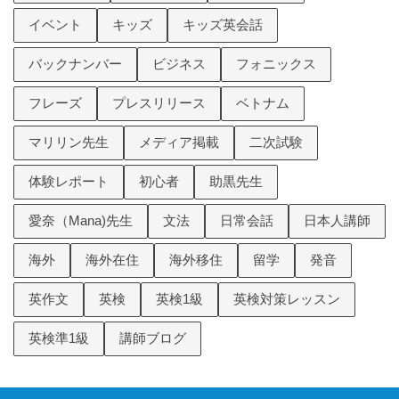
イベント
キッズ
キッズ英会話
バックナンバー
ビジネス
フォニックス
フレーズ
プレスリリース
ベトナム
マリリン先生
メディア掲載
二次試験
体験レポート
初心者
助黒先生
愛奈（Mana)先生
文法
日常会話
日本人講師
海外
海外在住
海外移住
留学
発音
英作文
英検
英検1級
英検対策レッスン
英検準1級
講師ブログ