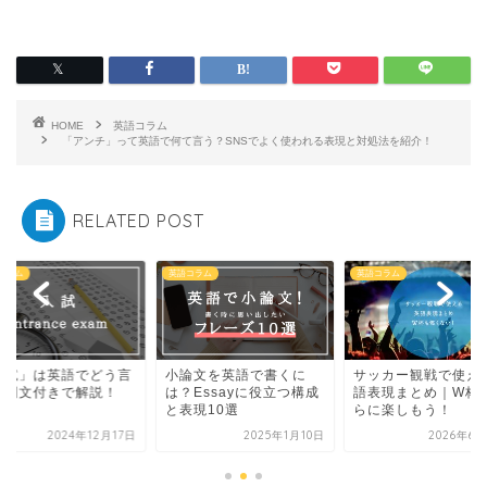
HOME
英語コラム
「アンチ」って英語で何て言う？SNSでよく使われる表現と対処法を紹介！
RELATED POST
コラム
英語コラム
英語コラム
論文を英語で書くに
サッカー観戦で使える英
「入試」は英語でど
？Essayに役立つ構成
語表現まとめ｜W杯をさ
う？例文付きで解説
表現10選
らに楽しもう！
2025年1月10日
2026年6月26日
2024年12