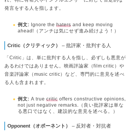
発言をする人を指します。
例文:
Ignore the
haters
and keep moving
ahead!（アンチは気にせず進み続けよう！）
Critic（クリティック）
– 批評家・批判する人
「Critic」は、単に批判する人を指し、必ずしも悪意が
あるわけではありません。映画評論家（film critic）や
音楽評論家（music critic）など、専門的に意見を述べ
る人も含まれます。
例文:
A true
critic
offers constructive opinions,
not just negative remarks.（良い批評家は単な
る悪口ではなく、建設的な意見を述べる。）
Opponent（オポーネント）
– 反対者・対抗者