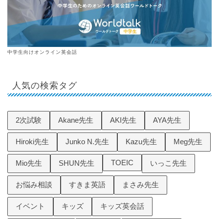
中学生向けオンライン英会話
人気の検索タグ
2次試験
Akane先生
AKI先生
AYA先生
Hiroki先生
Junko N.先生
Kazu先生
Meg先生
TOEIC
Mio先生
SHUN先生
いっこ先生
お悩み相談
すきま英語
まさみ先生
イベント
キッズ
キッズ英会話