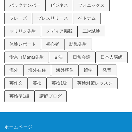
バックナンバー
ビジネス
フォニックス
フレーズ
プレスリリース
ベトナム
マリリン先生
メディア掲載
二次試験
体験レポート
初心者
助黒先生
愛奈（Mana)先生
文法
日常会話
日本人講師
海外
海外在住
海外移住
留学
発音
英作文
英検
英検1級
英検対策レッスン
英検準1級
講師ブログ
ホームページ