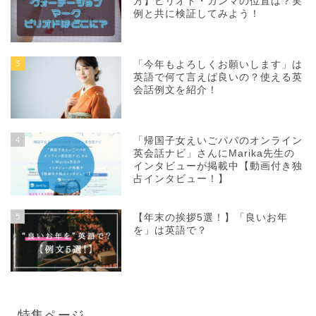
方】ピリオド・カンマの位置は？実
例と共に検証してみよう！
3
「今年もよろしくお願いします」は
英語で何て言えば良いの？使える英
会話例文を紹介！
4
「帰国子女えいごパパのオンライン
英会話ナビ」さんにMarika先生の
インタビューが掲載中【動画付き独
占インタビュー！】
5
【年末の挨拶5選！】「良いお年
を」は英語で？
特集ページ