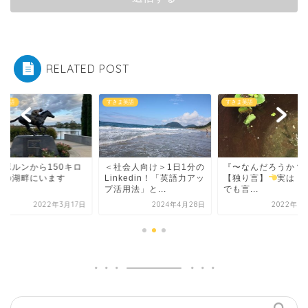
RELATED POST
ま英語
すきま英語
すきま英語
ルボルンから150キロ
＜社会人向け＞1日1分の
『〜なんだろうか？
どの湖畔にいます
Linkedin！「英語力アッ
【独り言】
実は【
プ活用法」と...
でも言...
2022年3月17日
2024年4月28日
2022年6