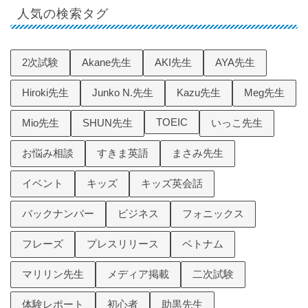
人気の検索タグ
2次試験
Akane先生
AKI先生
AYA先生
Hiroki先生
Junko N.先生
Kazu先生
Meg先生
TOEIC
Mio先生
SHUN先生
いっこ先生
お悩み相談
すきま英語
まさみ先生
イベント
キッズ
キッズ英会話
バックナンバー
ビジネス
フォニックス
フレーズ
プレスリリース
ベトナム
マリリン先生
メディア掲載
二次試験
体験レポート
初心者
助黒先生