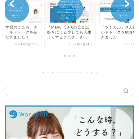
ayu−50代の英会話
「ツナガル」さんにワー
「英語学習のこころ
きによる少しでも人生
ルドトークを紹介いただ
んにワールドトーク
するブログ」さ...
きました
介いただきました！
2022年2月14日
2023年3月9日
2024年5月