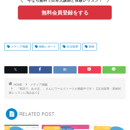
＼ 今なら無料で日本人講師と体験レッスン！ ／
無料会員登録をする
メディア掲載
体験レポート
文法指導
英検
HOME
メディア掲載
「英語で、あそぼ。」さんにワールドトークが掲載中です！【文法指導・英検対
策レッスンに強みあり】
RELATED POST
ィア掲載
メディア掲載
メディア掲載