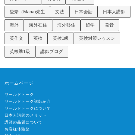
愛奈（Mana)先生
文法
日常会話
日本人講師
海外
海外在住
海外移住
留学
発音
英作文
英検
英検1級
英検対策レッスン
英検準1級
講師ブログ
ホームページ
ワールドトーク
ワールドトーク講師紹介
ワールドトークについて
日本人講師のメリット
講師の品質について
お客様体験談