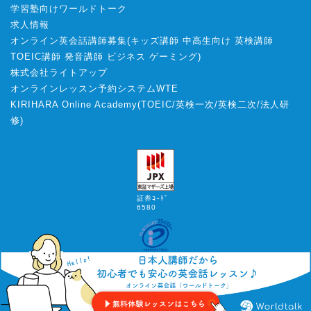
学習塾向けワールドトーク
求人情報
オンライン英会話講師募集
(
キッズ講師
中高生向け
英検講師
TOEIC講師
発音講師
ビジネス
ゲーミング
)
株式会社ライトアップ
オンラインレッスン予約システムWTE
KIRIHARA Online Academy
(
TOEIC
/
英検一次
/
英検二次
/
法人研
修
)
証券ｺｰﾄﾞ
6580
2010–2026 Worldtalk from WriteUp Co., Ltd.