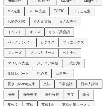
Hiroki先生
Junko N.先生
Kazu先生
Meg先生
TOEIC
Mio先生
SHUN先生
いっこ先生
お悩み相談
すきま英語
まさみ先生
イベント
キッズ
キッズ英会話
バックナンバー
ビジネス
フォニックス
フレーズ
プレスリリース
ベトナム
マリリン先生
メディア掲載
二次試験
体験レポート
初心者
助黒先生
愛奈（Mana)先生
文法
日常会話
日本人講師
海外
海外在住
海外移住
留学
発音
英作文
英検
英検1級
英検対策レッスン