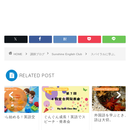
HOME
講師ブログ
Sunshine English Club
スパイラルに学ぶ。
RELATED POST
ine English Club
Sunshine English Club
Sunshine English Club
外国語を学ぶとき、母国
んぐん成長！英語でス
投稿から始める！英
語は大切。
ーチ・発表会
流