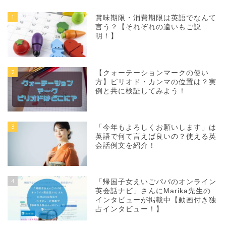
1
賞味期限・消費期限は英語でなんて
言う？【それぞれの違いもご説
明！】
2
【クォーテーションマークの使い
方】ピリオド・カンマの位置は？実
例と共に検証してみよう！
3
「今年もよろしくお願いします」は
英語で何て言えば良いの？使える英
会話例文を紹介！
4
「帰国子女えいごパパのオンライン
英会話ナビ」さんにMarika先生の
インタビューが掲載中【動画付き独
占インタビュー！】