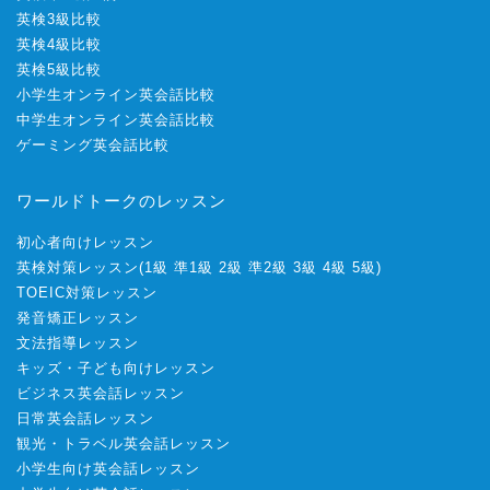
英検3級比較
英検4級比較
英検5級比較
小学生オンライン英会話比較
中学生オンライン英会話比較
ゲーミング英会話比較
ワールドトークのレッスン
初心者向けレッスン
英検対策レッスン
(
1級
準1級
2級
準2級
3級
4級
5級
)
TOEIC対策レッスン
発音矯正レッスン
文法指導レッスン
キッズ・子ども向けレッスン
ビジネス英会話レッスン
日常英会話レッスン
観光・トラベル英会話レッスン
小学生向け英会話レッスン