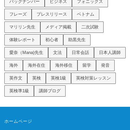
バックナンバー
ビジネス
フォニックス
フレーズ
プレスリリース
ベトナム
マリリン先生
メディア掲載
二次試験
体験レポート
初心者
助黒先生
愛奈（Mana)先生
文法
日常会話
日本人講師
海外
海外在住
海外移住
留学
発音
英作文
英検
英検1級
英検対策レッスン
英検準1級
講師ブログ
ホームページ