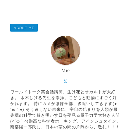
ABOUT ME
Mio
ワールドトーク英会話講師。生け花とオカルトが大好
き。 水木しげる先生を崇拝。こどもと動物にすごく好
かれます。 特にカメがほぼ全部、後追いしてきます(●
´ω｀●) そう遠くない未来に、宇宙の始まりを人類が最
先端の科学で解き明かす日を夢見る量子力学大好き人間
(○´ω｀○)崇高な科学者ホーキング、アインシュタイン、
南部陽一郎氏に、日本の茶の間の片隅から、敬礼！！！