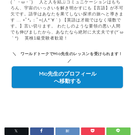
(｀・ω・´)ゝ 人と人を結ぶコミュニケーションはもち
ろん、宇宙のいっさいを解き明かすにも【言語】が不可
欠です。語学はあなたを果てしない探求の旅へと導きま
す ... +ﾟ*｡：ﾟ+(人*´∀｀) 【英語は才能ではなく場数で
す。】言い切ります。 わたしのような要領の悪い人間
でも伸びましたから、あなたなら絶対に大丈夫です(*´ω
｀*) 英検1級受験者歓迎！
＼ ワールドトークでMio先生のレッスンを受けられます！
／
Mio先生のプロフィール
へ移動する