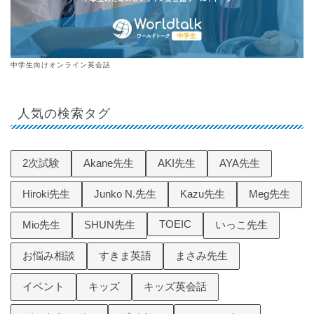
中学生向けオンライン英会話
人気の検索タグ
2次試験
Akane先生
AKI先生
AYA先生
Hiroki先生
Junko N.先生
Kazu先生
Meg先生
TOEIC
Mio先生
SHUN先生
いっこ先生
お悩み相談
すきま英語
まさみ先生
イベント
キッズ
キッズ英会話