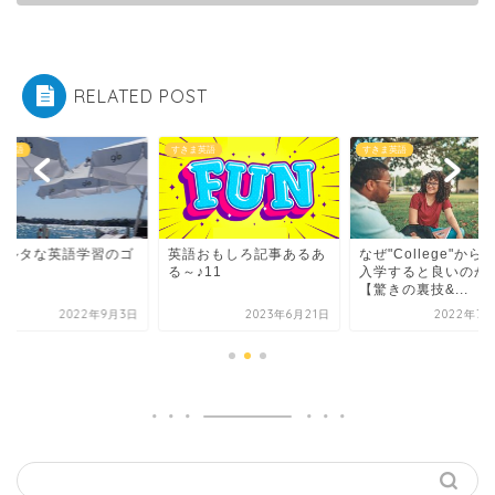
RELATED POST
ま英語
すきま英語
すきま英語
パルタな英語学習のゴ
英語おもしろ記事あるあ
なぜ"College"から
ル
る～♪11
入学すると良いのか
【驚きの裏技&...
2022年9月3日
2023年6月21日
2022年7月