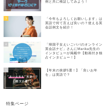
例と共に検証してみよう！
3
「今年もよろしくお願いします」は
英語で何て言えば良いの？使える英
会話例文を紹介！
4
「帰国子女えいごパパのオンライン
英会話ナビ」さんにMarika先生の
インタビューが掲載中【動画付き独
占インタビュー！】
5
【年末の挨拶5選！】「良いお年
を」は英語で？
特集ページ