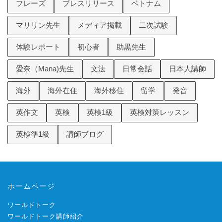
フレーズ
プレスリリース
ベトナム
マリリン先生
メディア掲載
二次試験
体験レポート
初心者
助黒先生
愛奈（Mana)先生
文法
日常会話
日本人講師
海外
海外在住
海外移住
留学
発音
英作文
英検
英検1級
英検対策レッスン
英検準1級
講師ブログ
ホームページ
ワールドトーク
ワールドトーク講師紹介