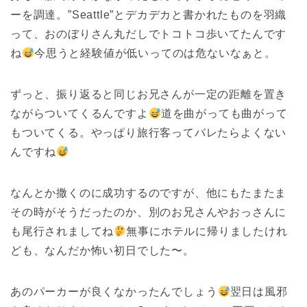
ーを調達。”Seattle”とデカデカと書かれたものを羽織
って、おのぼりさん丸だしでトコトコ歩いてたんです
ね
今思うと経験値が低いってのは危ないなぁと。
ずっと、振り返ると同じお兄さんが一定の距離を置き
ながらついてくるんですよ
道を曲がっても曲がって
もついてくる。やっぱり旅行客ってバレたらよくない
んですね
なんとか撒くのに成功するのですが、他にもたまたま
その時がそうだったのか、別のお兄さんやおっさんに
も尾行されましてね
無事にホテルに帰りましたけれ
ども、なんだか怖い初日でした〜。
あのパーカーが良くなかったんでしょう
翌日は風邪