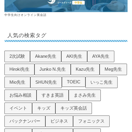
中学生向けオンライン英会話
人気の検索タグ
2次試験
Akane先生
AKI先生
AYA先生
Hiroki先生
Junko N.先生
Kazu先生
Meg先生
TOEIC
Mio先生
SHUN先生
いっこ先生
お悩み相談
すきま英語
まさみ先生
イベント
キッズ
キッズ英会話
バックナンバー
ビジネス
フォニックス