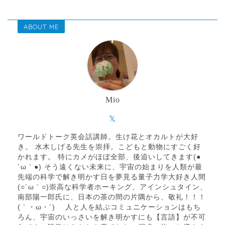
ABOUT ME
Mio
ワールドトーク英会話講師。生け花とオカルトが大好
き。 水木しげる先生を崇拝。こどもと動物にすごく好
かれます。 特にカメがほぼ全部、後追いしてきます(●
´ω｀●) そう遠くない未来に、宇宙の始まりを人類が最
先端の科学で解き明かす日を夢見る量子力学大好き人間
(○´ω｀○)崇高な科学者ホーキング、アインシュタイン、
南部陽一郎氏に、日本の茶の間の片隅から、敬礼！！！
(｀・ω・´)ゝ 人と人を結ぶコミュニケーションはもち
ろん、宇宙のいっさいを解き明かすにも【言語】が不可