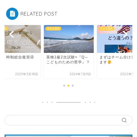
RELATED POST
きま英語
すきま英語
すきま英語
検1級2次試験×『Q～
まずはチーム分けしてみ
Part 5 時制総合復
どものための哲学』？
ます
2024年7月9日
2022年5月26日
2025年3