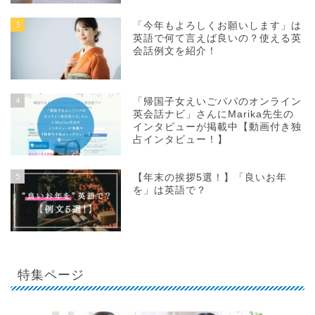
3
「今年もよろしくお願いします」は
英語で何て言えば良いの？使える英
会話例文を紹介！
4
「帰国子女えいごパパのオンライン
英会話ナビ」さんにMarika先生の
インタビューが掲載中【動画付き独
占インタビュー！】
5
【年末の挨拶5選！】「良いお年
を」は英語で？
特集ページ