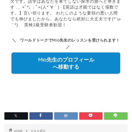
欠です。語学はあなたを果てしない探求の旅へと導きま
す ... +ﾟ*｡：ﾟ+(人*´∀｀) 【英語は才能ではなく場数で
す。】言い切ります。 わたしのような要領の悪い人間
でも伸びましたから、あなたなら絶対に大丈夫です(*´ω
｀*) 英検1級受験者歓迎！
＼ ワールドトークでMio先生のレッスンを受けられます！
／
Mio先生のプロフィール
へ移動する
HOME
すきま英語