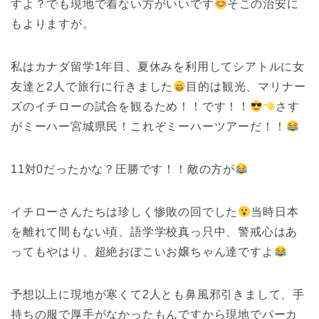
すよ？でも現地で着ない方がいいです
そこの治安に
もよりますが。
私はカナダ留学1年目、夏休みを利用してシアトルに女
友達と2人で旅行に行きました
目的は観光、マリナー
ズのイチローの試合を観るため！！です！！
さす
がミーハー宮城県民！これぞミーハーツアーだ！！
11対0だったかな？圧勝です！！敵の方が
イチローさんたちは珍しく惨敗の回でした
当時日本
を離れて間もない頃、語学学校真っ只中、警戒心はあ
ってもやはり、超絶おぼこいお嬢ちゃん達ですよ
予想以上に現地が寒くて2人とも鼻風邪引きまして、手
持ちの服で厚手がなかったもんですから現地でパーカ