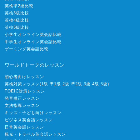
英検準2級比較
英検3級比較
英検4級比較
英検5級比較
小学生オンライン英会話比較
中学生オンライン英会話比較
ゲーミング英会話比較
ワールドトークのレッスン
初心者向けレッスン
英検対策レッスン
(
1級
準1級
2級
準2級
3級
4級
5級
)
TOEIC対策レッスン
発音矯正レッスン
文法指導レッスン
キッズ・子ども向けレッスン
ビジネス英会話レッスン
日常英会話レッスン
観光・トラベル英会話レッスン