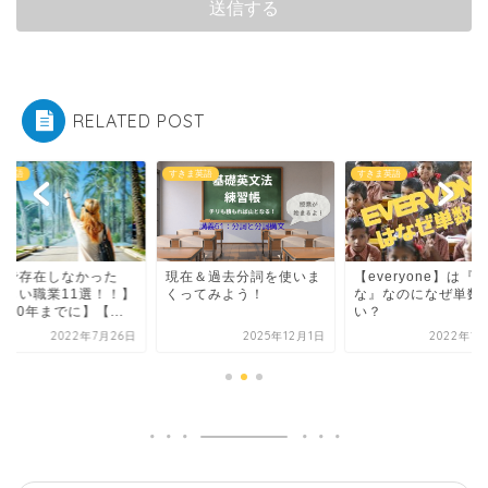
RELATED POST
ま英語
すきま英語
すきま英語
まで存在しなかった
現在＆過去分詞を使いま
【everyone】は『
新しい職業11選！！】
くってみよう！
な』なのになぜ単数
030年までに】【...
い？
2022年7月26日
2025年12月1日
2022年1月