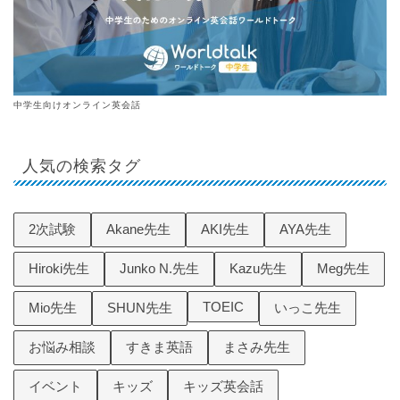
中学生向けオンライン英会話
人気の検索タグ
2次試験
Akane先生
AKI先生
AYA先生
Hiroki先生
Junko N.先生
Kazu先生
Meg先生
TOEIC
Mio先生
SHUN先生
いっこ先生
お悩み相談
すきま英語
まさみ先生
イベント
キッズ
キッズ英会話