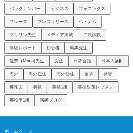
バックナンバー
ビジネス
フォニックス
フレーズ
プレスリリース
ベトナム
マリリン先生
メディア掲載
二次試験
体験レポート
初心者
助黒先生
愛奈（Mana)先生
文法
日常会話
日本人講師
海外
海外在住
海外移住
留学
発音
英作文
英検
英検1級
英検対策レッスン
英検準1級
講師ブログ
ホームページ