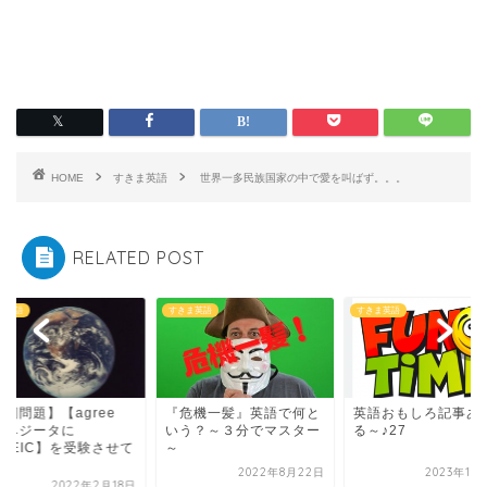
HOME
すきま英語
世界一多民族国家の中で愛を叫ばず。。。
RELATED POST
ま英語
すきま英語
すきま英語
詞問題】【agree
『危機一髪』英語で何と
英語おもしろ記事あ
】ベジータに
いう？～３分でマスター
る～♪27
TOEIC】を受験させて
～
.
2022年8月22日
2023年10
2022年2月18日