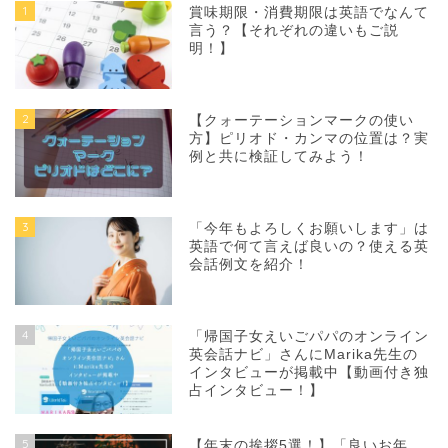
1
賞味期限・消費期限は英語でなんて
言う？【それぞれの違いもご説
明！】
2
【クォーテーションマークの使い
方】ピリオド・カンマの位置は？実
例と共に検証してみよう！
3
「今年もよろしくお願いします」は
英語で何て言えば良いの？使える英
会話例文を紹介！
4
「帰国子女えいごパパのオンライン
英会話ナビ」さんにMarika先生の
インタビューが掲載中【動画付き独
占インタビュー！】
5
【年末の挨拶5選！】「良いお年