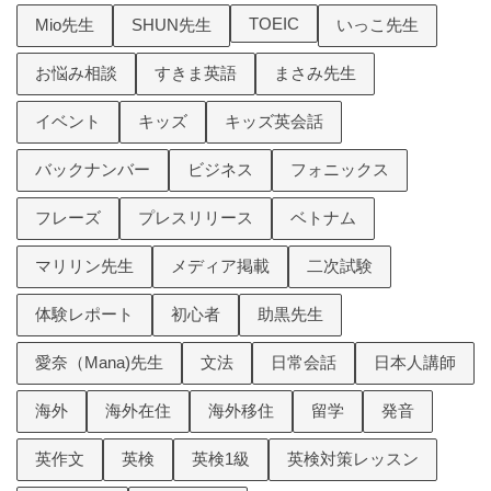
TOEIC
Mio先生
SHUN先生
いっこ先生
お悩み相談
すきま英語
まさみ先生
イベント
キッズ
キッズ英会話
バックナンバー
ビジネス
フォニックス
フレーズ
プレスリリース
ベトナム
マリリン先生
メディア掲載
二次試験
体験レポート
初心者
助黒先生
愛奈（Mana)先生
文法
日常会話
日本人講師
海外
海外在住
海外移住
留学
発音
英作文
英検
英検1級
英検対策レッスン