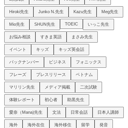
Hiroki先生
Junko N.先生
Kazu先生
Meg先生
TOEIC
Mio先生
SHUN先生
いっこ先生
お悩み相談
すきま英語
まさみ先生
イベント
キッズ
キッズ英会話
バックナンバー
ビジネス
フォニックス
フレーズ
プレスリリース
ベトナム
マリリン先生
メディア掲載
二次試験
体験レポート
初心者
助黒先生
愛奈（Mana)先生
文法
日常会話
日本人講師
海外
海外在住
海外移住
留学
発音