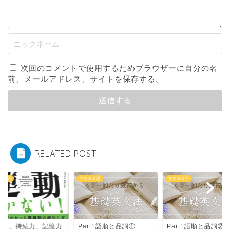
次回のコメントで使用するためブラウザーに自分の名
前、メールアドレス、サイトを保存する。
RELATED POST
ま英語
すきま英語
すきま英語
rt1語順と品詞①
Part1語順と品詞②
集中力、持続力、記