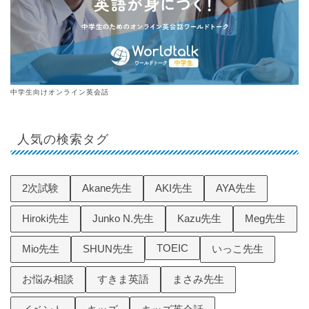
中学生向けオンライン英会話
人気の検索タグ
2次試験
Akane先生
AKI先生
AYA先生
Hiroki先生
Junko N.先生
Kazu先生
Meg先生
TOEIC
Mio先生
SHUN先生
いっこ先生
お悩み相談
すきま英語
まさみ先生