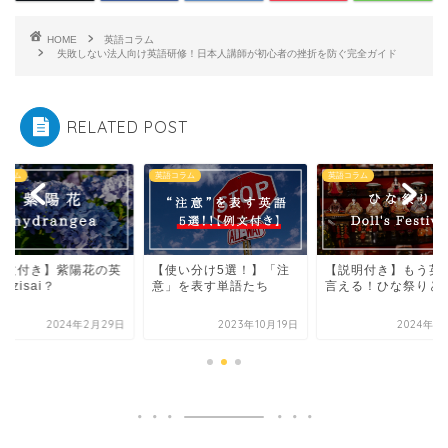
HOME
英語コラム
失敗しない法人向け英語研修！日本人講師が初心者の挫折を防ぐ完全ガイド
RELATED POST
コラム
英語コラム
英語コラム
使い分け5選！】「注
【説明付き】もう英語で
【例文付き】紫陽花
」を表す単語たち
言える！ひな祭りとは
語はazisai？
2023年10月19日
2024年1月31日
2024年2月