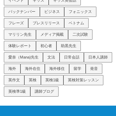
イベント
キッズ
キッズ英会話
バックナンバー
ビジネス
フォニックス
フレーズ
プレスリリース
ベトナム
マリリン先生
メディア掲載
二次試験
体験レポート
初心者
助黒先生
愛奈（Mana)先生
文法
日常会話
日本人講師
海外
海外在住
海外移住
留学
発音
英作文
英検
英検1級
英検対策レッスン
英検準1級
講師ブログ