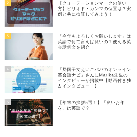
2
【クォーテーションマークの使い
方】ピリオド・カンマの位置は？実
例と共に検証してみよう！
3
「今年もよろしくお願いします」は
英語で何て言えば良いの？使える英
会話例文を紹介！
4
「帰国子女えいごパパのオンライン
英会話ナビ」さんにMarika先生の
インタビューが掲載中【動画付き独
占インタビュー！】
5
【年末の挨拶5選！】「良いお年
を」は英語で？