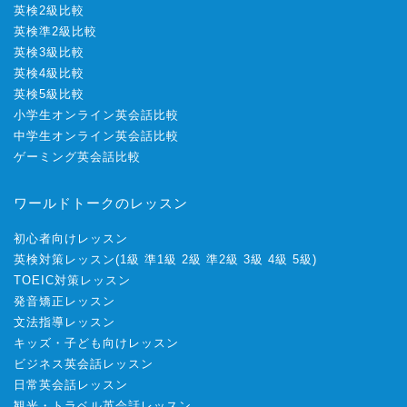
英検2級比較
英検準2級比較
英検3級比較
英検4級比較
英検5級比較
小学生オンライン英会話比較
中学生オンライン英会話比較
ゲーミング英会話比較
ワールドトークのレッスン
初心者向けレッスン
英検対策レッスン
(
1級
準1級
2級
準2級
3級
4級
5級
)
TOEIC対策レッスン
発音矯正レッスン
文法指導レッスン
キッズ・子ども向けレッスン
ビジネス英会話レッスン
日常英会話レッスン
観光・トラベル英会話レッスン