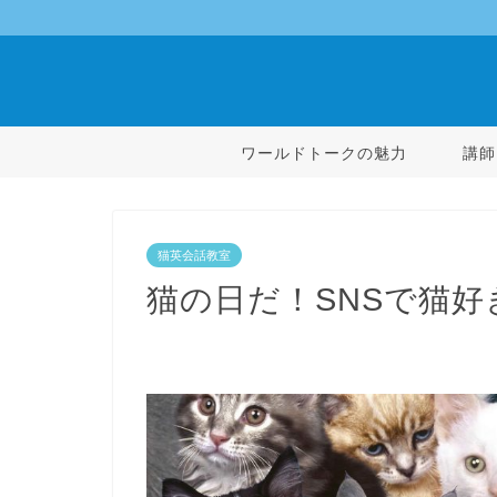
ワールドトークの魅力
講師
猫英会話教室
猫の日だ！SNSで猫