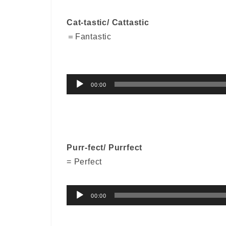
Cat-tastic/ Cattastic
＝Fantastic
音
00:00
声
プ
レ
ー
Purr-fect/ Purrfect
ヤ
= Perfect
ー
音
00:00
声
プ