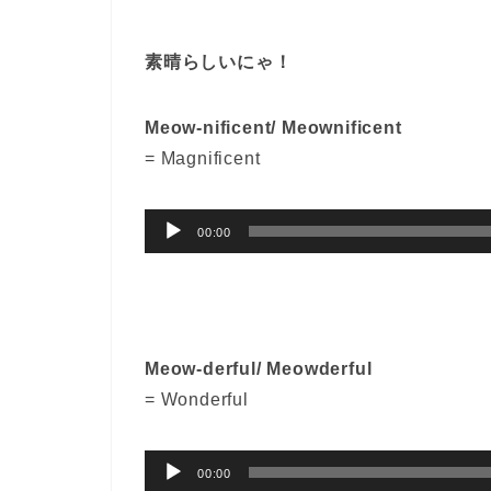
レ
ー
素晴らしいにゃ！
ヤ
ー
Meow-nificent/ Meownificent
= Magnificent
音
00:00
声
プ
レ
ー
Meow-derful/ Meowderful
ヤ
= Wonderful
ー
音
00:00