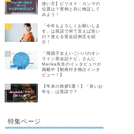
使い方】ピリオド・カンマの
位置は？実例と共に検証して
みよう！
「今年もよろしくお願いしま
3
す」は英語で何て言えば良い
の？使える英会話例文を紹
介！
「帰国子女えいごパパのオン
4
ライン英会話ナビ」さんに
Marika先生のインタビューが
掲載中【動画付き独占インタ
ビュー！】
【年末の挨拶5選！】「良いお
5
年を」は英語で？
特集ページ