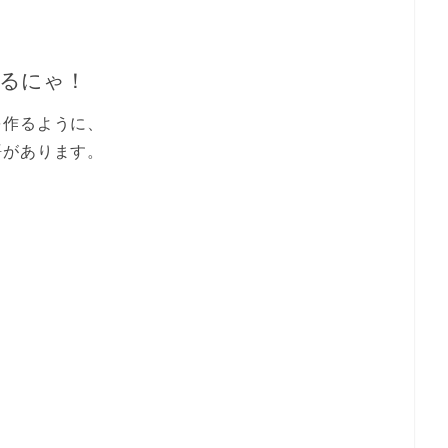
るにゃ！
を作るように、
語があります。
。