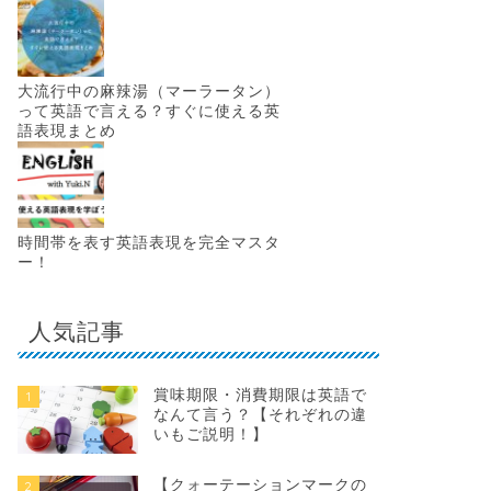
大流行中の麻辣湯（マーラータン）
って英語で言える？すぐに使える英
語表現まとめ
時間帯を表す英語表現を完全マスタ
ー！
人気記事
賞味期限・消費期限は英語で
1
なんて言う？【それぞれの違
いもご説明！】
【クォーテーションマークの
2