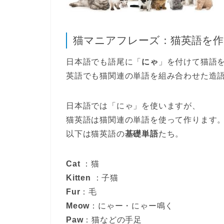
猫マニアフレーズ：猫英語を作
日本語でも語尾に「
にゃ
」を付けて猫語
英語でも猫関連の単語を組み合わせた造
日本語では「にゃ」を使いますが、
猫英語は猫関連の単語を使って作ります
以下は猫英語の
基礎単語
たち。
Cat
：猫
Kitten
：子猫
Fur
：毛
Meow
：にゃー・にゃー鳴く
Paw
：猫などの手足