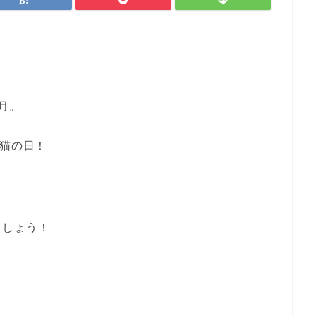
月。
猫の日
！
ましょう！