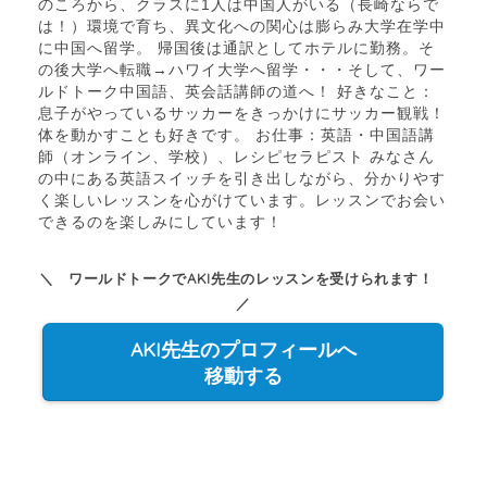
のころから、クラスに1人は中国人がいる（長崎ならで
は！）環境で育ち、異文化への関心は膨らみ大学在学中
に中国へ留学。 帰国後は通訳としてホテルに勤務。そ
の後大学へ転職→ハワイ大学へ留学・・・そして、ワー
ルドトーク中国語、英会話講師の道へ！ 好きなこと：
息子がやっているサッカーをきっかけにサッカー観戦！
体を動かすことも好きです。 お仕事：英語・中国語講
師（オンライン、学校）、レシピセラピスト みなさん
の中にある英語スイッチを引き出しながら、分かりやす
く楽しいレッスンを心がけています。レッスンでお会い
できるのを楽しみにしています！
＼ ワールドトークでAKI先生のレッスンを受けられます！
／
AKI先生のプロフィールへ
移動する