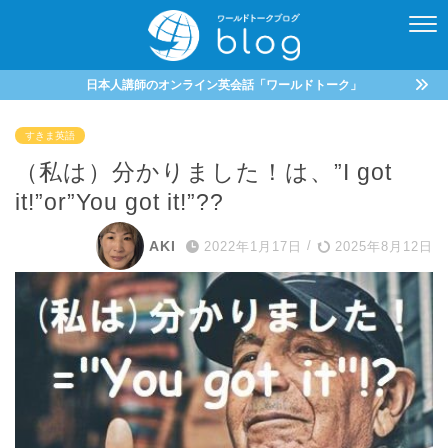
日本人講師のオンライン英会話「ワールドトーク」
すきま英語
（私は）分かりました！は、”I got
it!”or”You got it!”??
AKI
2022年1月17日
/
2025年8月12日