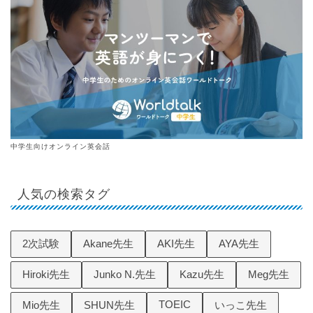
中学生向けオンライン英会話
人気の検索タグ
2次試験
Akane先生
AKI先生
AYA先生
Hiroki先生
Junko N.先生
Kazu先生
Meg先生
TOEIC
Mio先生
SHUN先生
いっこ先生