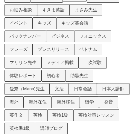
お悩み相談
すきま英語
まさみ先生
イベント
キッズ
キッズ英会話
バックナンバー
ビジネス
フォニックス
フレーズ
プレスリリース
ベトナム
マリリン先生
メディア掲載
二次試験
体験レポート
初心者
助黒先生
愛奈（Mana)先生
文法
日常会話
日本人講師
海外
海外在住
海外移住
留学
発音
英作文
英検
英検1級
英検対策レッスン
英検準1級
講師ブログ