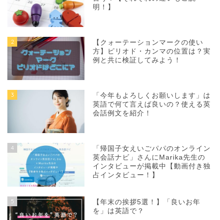
明！】
2
【クォーテーションマークの使い
方】ピリオド・カンマの位置は？実
例と共に検証してみよう！
3
「今年もよろしくお願いします」は
英語で何て言えば良いの？使える英
会話例文を紹介！
4
「帰国子女えいごパパのオンライン
英会話ナビ」さんにMarika先生の
インタビューが掲載中【動画付き独
占インタビュー！】
5
【年末の挨拶5選！】「良いお年
を」は英語で？