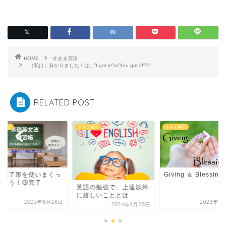
HOME
すきま英語
（私は）分かりました！は、”I got it!”or”You got it!”??
RELATED POST
ま英語
すきま英語
すきま英語
在完了形を使いまくっ
Giving ＆ Blessing
みよう！③完了
英語の勉強で、上達以外
に嬉しいこととは
2025年8月28日
2023年1
2024年4月28日