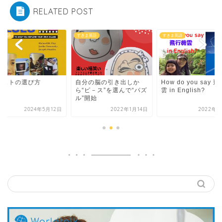
RELATED POST
ま英語
すきま英語
すきま英語
キストの選び方
自分の脳の引き出しか
How do you say 
ら“ピ－ス”を選んで“パズ
雲 in English?
ル”開始
2024年5月12日
2022年1月14日
2022年6