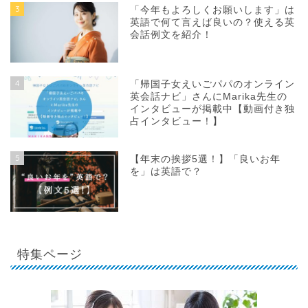
3
「今年もよろしくお願いします」は
英語で何て言えば良いの？使える英
会話例文を紹介！
4
「帰国子女えいごパパのオンライン
英会話ナビ」さんにMarika先生の
インタビューが掲載中【動画付き独
占インタビュー！】
5
【年末の挨拶5選！】「良いお年
を」は英語で？
特集ページ