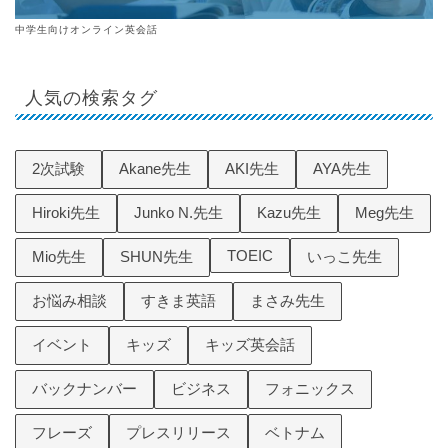
中学生向けオンライン英会話
人気の検索タグ
2次試験
Akane先生
AKI先生
AYA先生
Hiroki先生
Junko N.先生
Kazu先生
Meg先生
TOEIC
Mio先生
SHUN先生
いっこ先生
お悩み相談
すきま英語
まさみ先生
イベント
キッズ
キッズ英会話
バックナンバー
ビジネス
フォニックス
フレーズ
プレスリリース
ベトナム