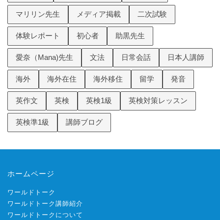
マリリン先生
メディア掲載
二次試験
体験レポート
初心者
助黒先生
愛奈（Mana)先生
文法
日常会話
日本人講師
海外
海外在住
海外移住
留学
発音
英作文
英検
英検1級
英検対策レッスン
英検準1級
講師ブログ
ホームページ
ワールドトーク
ワールドトーク講師紹介
ワールドトークについて