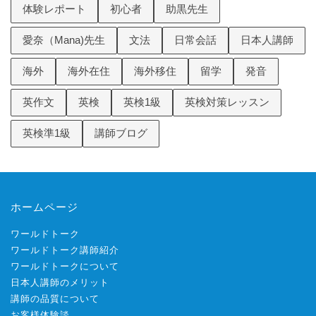
体験レポート
初心者
助黒先生
愛奈（Mana)先生
文法
日常会話
日本人講師
海外
海外在住
海外移住
留学
発音
英作文
英検
英検1級
英検対策レッスン
英検準1級
講師ブログ
ホームページ
ワールドトーク
ワールドトーク講師紹介
ワールドトークについて
日本人講師のメリット
講師の品質について
お客様体験談