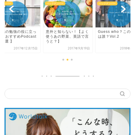
クナンバー
バックナンバー
バックナンバー
外と知らない！【よく
Guess who？この講師
英会話の勉強の役に
うあの野菜、英語で言
は誰？Vol.2
た！【おすすめPodca
と？】
番組 5選 】
2017年9月19日
2018年4月16日
2017年12