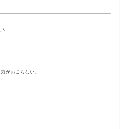
い
、
る気がおこらない。