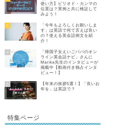
使い方】ピリオド・カンマの
位置は？実例と共に検証して
みよう！
「今年もよろしくお願いしま
3
す」は英語で何て言えば良い
の？使える英会話例文を紹
介！
「帰国子女えいごパパのオン
4
ライン英会話ナビ」さんに
Marika先生のインタビューが
掲載中【動画付き独占インタ
ビュー！】
【年末の挨拶5選！】「良いお
5
年を」は英語で？
特集ページ