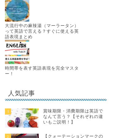
大流行中の麻辣湯（マーラータン）
って英語で言える？すぐに使える英
語表現まとめ
時間帯を表す英語表現を完全マスタ
ー！
人気記事
賞味期限・消費期限は英語で
1
なんて言う？【それぞれの違
いもご説明！】
【クォーテーションマークの
2