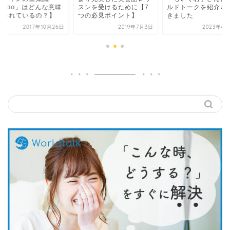
んな意味
スンを受けるために【7
ルドトークを紹介いただ
【「
の？】
つの必見ポイント】
きました
で使
10月26日
2019年7月3日
2023年4月27日