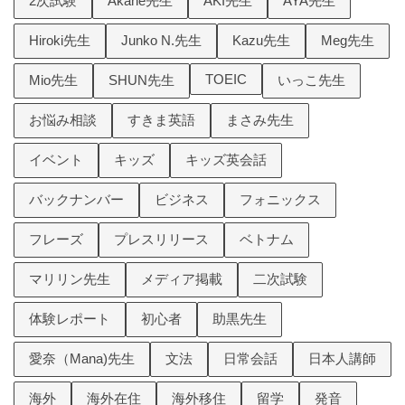
2次試験
Akane先生
AKI先生
AYA先生
Hiroki先生
Junko N.先生
Kazu先生
Meg先生
TOEIC
Mio先生
SHUN先生
いっこ先生
お悩み相談
すきま英語
まさみ先生
イベント
キッズ
キッズ英会話
バックナンバー
ビジネス
フォニックス
フレーズ
プレスリリース
ベトナム
マリリン先生
メディア掲載
二次試験
体験レポート
初心者
助黒先生
愛奈（Mana)先生
文法
日常会話
日本人講師
海外
海外在住
海外移住
留学
発音