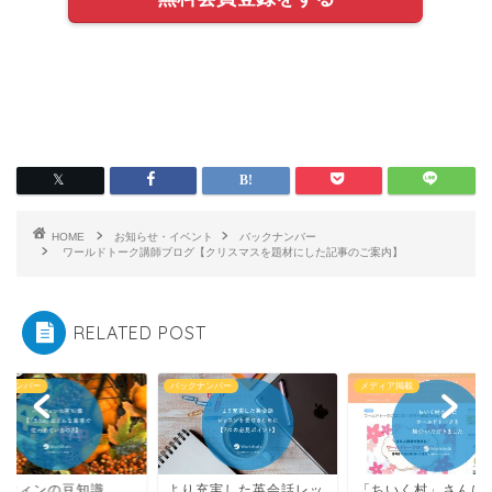
HOME
お知らせ・イベント
バックナンバー
ワールドトーク講師ブログ【クリスマスを題材にした記事のご案内】
RELATED POST
バックナンバー
メディア掲載
バック
知識
より充実した英会話レッ
「ちいく村」さんにワー
ハロ