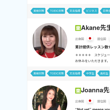
英検対策
TOEIC対策
文法指導
ビジネス
日常
Akane先
出身
国
居住
国
累計提供レッスン数1万9
免許保持。英検・TOE
＊＊＊＊＊ スケジュー
お休みをいただきます。） 
英検対策
TOEIC対策
文法指導
中学生
高校生
Joanna
出身
国
居住
国
“Not yet” me