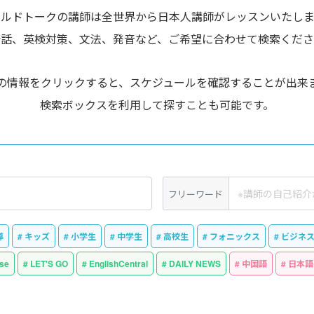
ールドトークの講師は全世界から日本人講師がレッスンいたしま
会話、英検対策、文法、発音など、ご希望に合わせて検索くださ
の情報をクリックすると、スケジュールを確認することが出来
検索ボックスを利用して探すことも可能です。
フリーワード
導
キッズ
小学生
中学生
高校生
フォニックス
ビジネ
se
LET'S GO
EnglishCentral
DAILY NEWS
中国語
日本語