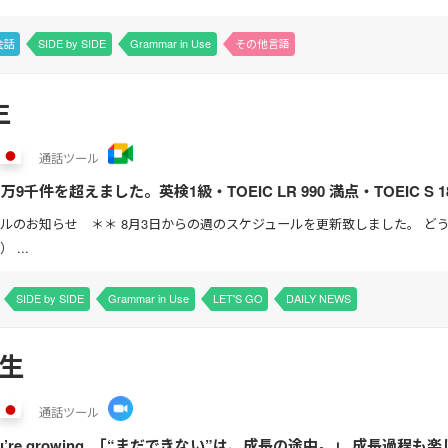
会話
SIDE by SIDE
Grammar in Use
その他言語
生
通話
ツール
千件を超えました。英検1級・TOEIC LR 990 満点・TOEIC S 1
IC対策・中高生の定期...
ルのお知らせ ＊＊ 8月3日からの週のスケジュールを更新致しました。 どうぞ
...
SIDE by SIDE
Grammar in Use
LET'S GO
DAILY NEWS
先生
通話
ツール
ans you’re growing. 「“まだできない”は、成長の途中。」 成