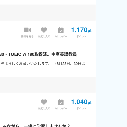
1,170
pt
動画を見る
お気に入り
カレンダー
ポイント
80・TOEIC W 190取得済。中高英語教員
よろしくお願いいたします。 （8月23日、30日は
1,040
pt
お気に入り
カレンダー
ポイント
長過程も楽しみながら、一緒に学習しませんか？