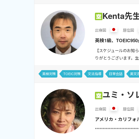
Kenta先
出身
国
居住
国
英検1級、TOEIC
格試験対策から日常（
【スケジュールのお知ら
りがとうございます。生
英検対策
TOEIC対策
文法指導
日常会話
英文
ユミ・ソ
出身
国
居住
国
アメリカ・カリフォ
ています。英会話初心
*************************