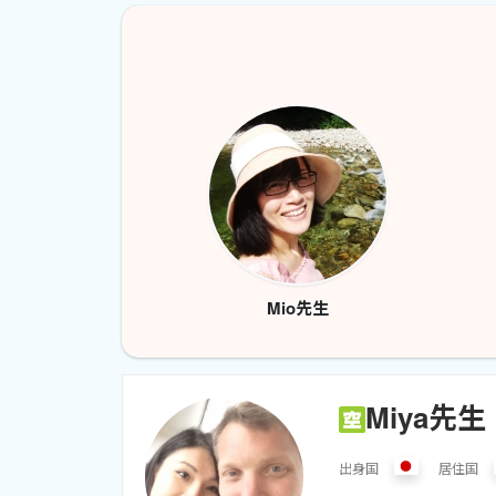
Mio先生
Miya先生
出身
国
居住
国