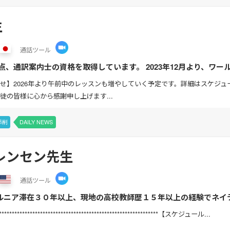
生
通話
ツール
950点、通訳案内士の資格を取得しています。 2023年12月より、
旅行）英会話、ビジネス英会話まで、あ...
せ】2026年より午前中のレッスンも増やしていく予定です。詳細はスケジ
徒の皆様に心から感謝申し上げます...
添削
DAILY NEWS
レンセン先生
通話
ツール
ルニア滞在３０年以上、現地の高校教師歴１５年以上の経験でネイ
者から、ビジネス英語、そしてTOEFLなどアメリカ大学レベ...
*****************************************************************【スケジュール...