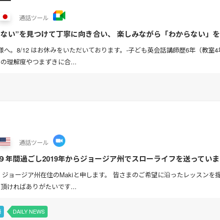
通話
ツール
らない”を見つけて丁寧に向き合い、 楽しみながら「わからない」
新規レッスン枠を大解放中！ もちろん、現在通...
へ。8/12 はお休みをいただいております。-子ども英会話講師歴6年（教室4
の理解度やつまずきに合...
通話
ツール
Cで９年間過ごし2019年からジョージア州でスローライフを送って
ldtalk丸5年。会員様に支えていただ...
・ジョージア州在住のMakiと申します。 皆さまのご希望に沿ったレッスン
頂ければありがたいです...
語
DAILY NEWS