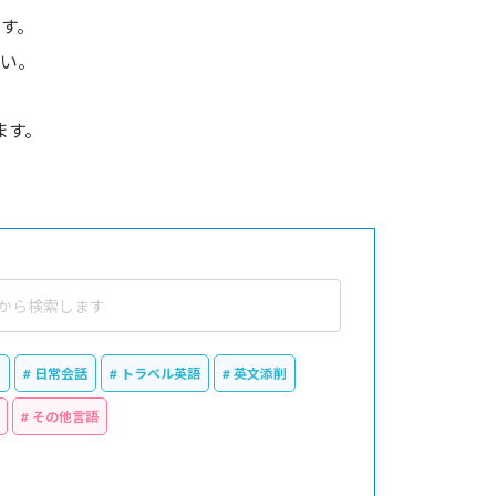
す。
い。
ます。
ス
日常会話
トラベル英語
英文添削
その他言語