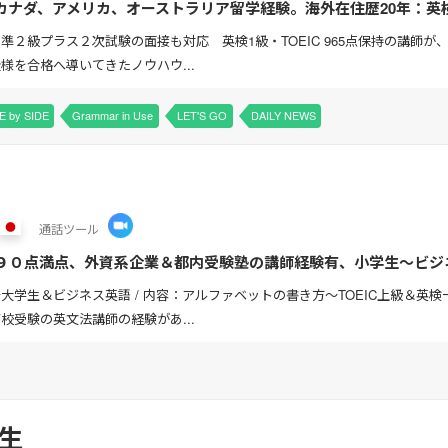
ナダ、アメリカ、オーストラリア留学経験。海外在住歴20年：英検1級
） ↓今年の目標として、これまでに留学やワー...
準２級プラス２次試験の面接も対応 英検1級・TOEIC 965点保持の講師が
様を合格へ導いてきたノウハウ...
E by SIDE
Grammar in Use
LET'S GO
DAILY NEWS
通話
ツール
C９９０点満点、外資系企業＆都内受験塾の講師経験有、小学生〜ビ
大学生＆ビジネス英語 / 内容：アルファベットの書き方〜TOEIC上級＆英
校受験の英文法講師の経験があ...
先生