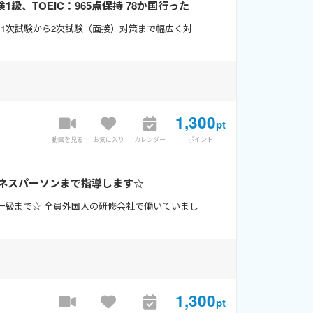
、TOEIC：965点保持 78か国行った
、1次試験から2次試験（面接）対策まで幅広く対
1,300
pt
動画を見る
お気に入り
カレンダー
ポイント
ジネスパーソンまで指導します☆
検一級まで☆ 全員外国人の研修会社で働いていまし
1,300
pt