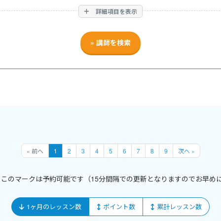
詳細項目を表示
« 前へ
1
2
3
4
5
6
7
8
9
次へ »
このマークは予約可能です
（15分間隔での更新となりますのでお早め
1ヶ月のレッスン数
ポイント数
累計レッスン数