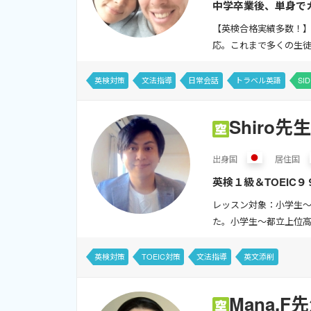
中学卒業後、単身でカ
ことがあります（＾＾
【英検合格実績多数！】
応。これまで多くの生徒
英検対策
文法指導
日常会話
トラベル英語
SID
Shiro先生
出身
国
居住
国
英検１級＆TOEI
レッスン対象：小学生〜
た。小学生〜都立上位高
英検対策
TOEIC対策
文法指導
英文添削
Mana.F