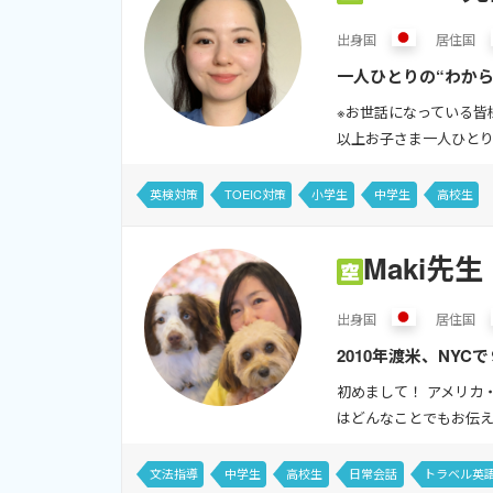
出身
国
居住
国
一人ひとりの“わか
ートします。 8月の
※お世話になっている皆様
以上お子さま一人ひとり
英検対策
TOEIC対策
小学生
中学生
高校生
Maki先生
出身
国
居住
国
2010年渡米、NY
2025年１０月でWor
初めまして！ アメリカ
はどんなことでもお伝え
文法指導
中学生
高校生
日常会話
トラベル英