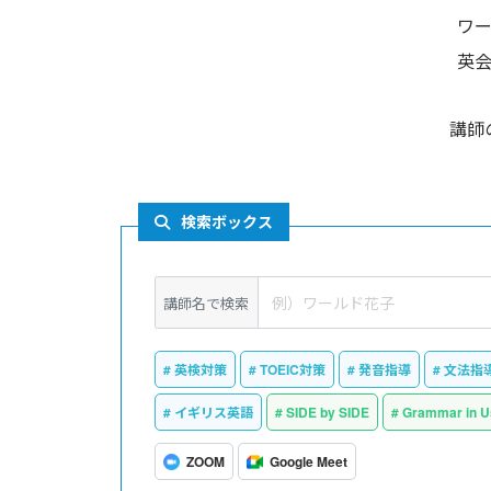
ワ
英
講師
検索ボックス
講師名で検索
英検対策
TOEIC対策
発音指導
文法指
イギリス英語
SIDE by SIDE
Grammar in U
ZOOM
Google Meet